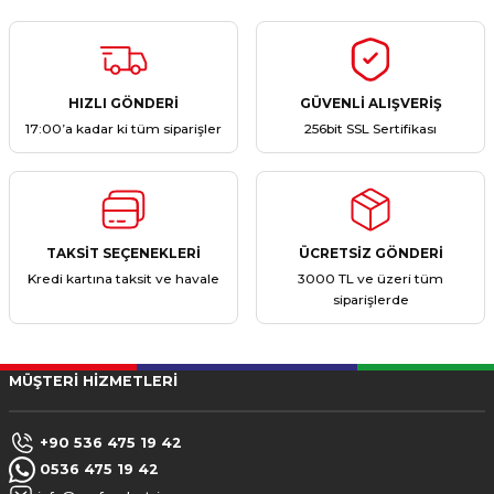
ştırıclar
lar ve Penseler
cılar
i
HIZLI GÖNDERİ
GÜVENLİ ALIŞVERİŞ
17:00’a kadar ki tüm siparişler
256bit SSL Sertifikası
erleri
e Eğeler
i Kaplamalar
etleri
TAKSİT SEÇENEKLERİ
ÜCRETSİZ GÖNDERİ
Kredi kartına taksit ve havale
3000 TL ve üzeri tüm
siparişlerde
Atölye Aletleri
MÜŞTERİ HİZMETLERİ
+90 536 475 19 42
 Aksesuarları
0536 475 19 42