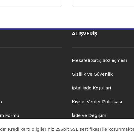
ALIŞVERİŞ
Mesafeli Satış Sözleşmesi
Gizlilik ve Güvenlik
İptal İade Koşullari
u
Kişisel Veriler Politikası
rim Formu
İade ve Değişim
. Kredi kartı bilgileriniz 256bit SSL sertifikası ile korunmakta