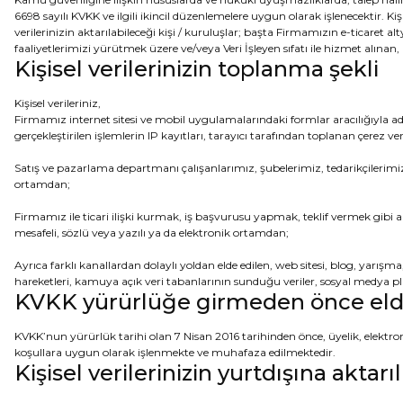
6698 sayılı KVKK ve ilgili ikincil düzenlemelere uygun olarak işlenecektir. Ki
verilerinizin aktarılabileceği kişi / kuruluşlar; başta Firmamızın e-ticaret alt
faaliyetlerimizi yürütmek üzere ve/veya Veri İşleyen sıfatı ile hizmet alınan, i
Kişisel verilerinizin toplanma şekli
Kişisel verileriniz,
Firmamız internet sitesi ve mobil uygulamalarındaki formlar aracılığıyla ad, soy
gerçekleştirilen işlemlerin IP kayıtları, tarayıcı tarafından toplanan çerez ver
Satış ve pazarlama departmanı çalışanlarımız, şubelerimiz, tedarikçilerimiz, d
ortamdan;
Firmamız ile ticari ilişki kurmak, iş başvurusu yapmak, teklif vermek gibi ama
mesafeli, sözlü veya yazılı ya da elektronik ortamdan;
Ayrıca farklı kanallardan dolaylı yoldan elde edilen, web sitesi, blog, yar
hareketleri, kamuya açık veri tabanlarının sunduğu veriler, sosyal medya pl
KVKK yürürlüğe girmeden önce elde e
KVKK’nun yürürlük tarihi olan 7 Nisan 2016 tarihinden önce, üyelik, elektroni
koşullara uygun olarak işlenmekte ve muhafaza edilmektedir.
Kişisel verilerinizin yurtdışına aktar