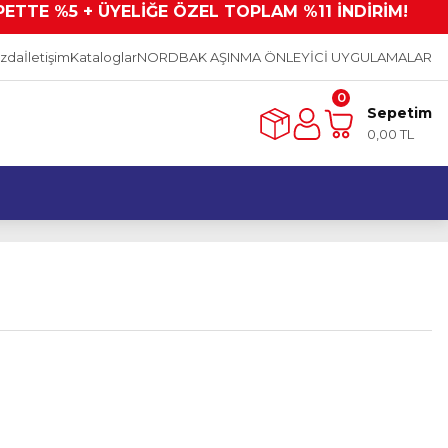
PETTE %5 + ÜYELİĞE ÖZEL TOPLAM %11 İNDİRİM!
ızda
İletişim
Kataloglar
NORDBAK AŞINMA ÖNLEYİCİ UYGULAMALAR
0
Sepetim
0,00 TL