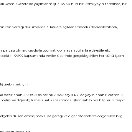
yılı Resmi Gazete’de yayınlanmıştır. KVKK’nun bir kısmı yayın tarihinde, bir
n izin verdiği durumlarda 3. kişilere açıklanabilecek / devredilebilecek,
in parçası olmak kaydıyla otomatik olmayan yollarla elde edilerek,
ilecektir. KVKK kapsamında veriler üzerinde gerçekleştirilen her türlü işlem
ştirebilmek için;
 hazırlanan 26.08.2015 tarihli 29457 sayılı RG’de yayınlanan Elektronik
meliği ve diğer ilgili mevzuat kapsamında işlem sahibinin bilgilerini tespit
lgeleri düzenlemek; mevzuat gereği ve diğer otoritelerce öngörülen bilgi
gi verebilmek için;