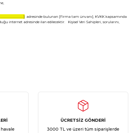
me,
...........................]
adresinde bulunan [Firma tam ünvanı], KVKK kapsamında
internet adresinde ilan edilecektir. Kişisel Veri Sahipleri, sorularını,
ERİ
ÜCRETSİZ GÖNDERİ
 havale
3000 TL ve üzeri tüm siparişlerde