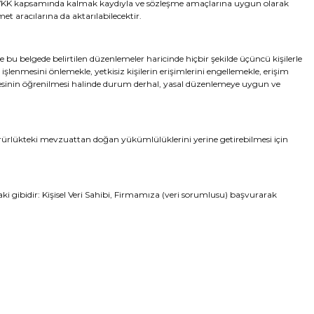
niz KVKK kapsamında kalmak kaydıyla ve sözleşme amaçlarına uygun olarak
t aracılarına da aktarılabilecektir.
 bu belgede belirtilen düzenlemeler haricinde hiçbir şekilde üçüncü kişilerle
 işlenmesini önlemekle, yetkisiz kişilerin erişimlerini engellemekle, erişim
dilmesinin öğrenilmesi halinde durum derhal, yasal düzenlemeye uygun ve
rlükteki mevzuattan doğan yükümlülüklerini yerine getirebilmesi için
aki gibidir: Kişisel Veri Sahibi, Firmamıza (veri sorumlusu) başvurarak