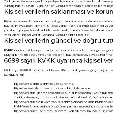
Türkiye’de işlenerek veya Türkiye dışında işlenip muhafaza edilmek üzere,
yurtdışında bulunan (Kişisel Veriler Kurulu tarafından akredite edilen ve ki
Kişisel verilerin saklanması ve kor
Kişisel verileriniz, Firmamız nezdinde yer alan veri tabanında ve sistemlerd
paylaşılmayacaktır. Firmamız, kişisel verilerinizin barındığı sistemleri ve ve
yönetimi gibi yazılımsal tedbirleri ve fiziksel güvenlik önlemleri almakla m
yazılı olarak Kişisel Verileri Koruma Kurulu’na bildirilecektir.
Kişisel verilerin güncel ve doğru tu
KVKK’nun 4. maddesi uyarınca Firmamızın kişisel verilerinizi doğru ve 
Müşterilerimizin doğru ve güncel verilerini paylaşması veya web sitesi / 
6698 sayılı KVKK uyarınca kişisel ver
6698 sayılı KVKK 11.maddesi 07 Ekim 2016 tarihinde yürürlüğe girmiş olup ilg
kendisiyle ilgili;
Kişisel veri işlenip işlenmediğini öğrenme,
Kişisel verileri işlenmişse buna ilişkin bilgi talep etme,
Kişisel verilerin işlenme amacını ve bunların amacına uygun kullanı
Yurt içinde veya yurt dışında kişisel verilerin aktarıldığı üçüncü kişiler
Kişisel verilerin eksik veya yanlış işlenmiş olması hâlinde bunların dü
KVKK’nun 7. maddesinde öngörülen şartlar çerçevesinde kişisel veriler
Kişisel verilerin düzeltilmesi, silinmesi, yok edilmesi halinde bu işlemler