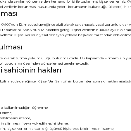
 yukarıda sayılan yöntemlerden herhangi birisi ile toplanmış kişisel verileri
şisel verilerin korunması hususunda yeterli korumanın bulunduğu ülkelere) hizme
unması
e KVKK’nun 12. maddesi gereğince gizli olarak saklanacak; yasal zorunluluklar ve
ri tabanlarını, KVKK’nun 12. Maddesi gereği kişisel verilerin hukuka aykırı olarak
ükelleftir. Kişisel verilerin yasal olmayan yollarla başkaları tarafından elde e
tulması
güncel olarak tutma yükümlülüğü bulunmaktadır. Bu kapsamda Firmamızın yürü
mobil uygulama üzerinden güncellemesi gerekmektedir.
i sahibinin hakları
ili madde gereğince, Kişisel Veri Sahibi’nin bu tarihten sonraki hakları aşağıd
lıp kullanılmadığını öğrenme,
i bilme,
zeltilmesini isteme,
in silinmesini veya yok edilmesini isteme,
in, kişisel verilerin aktarıldığı üçüncü kişilere de bildirilmesini isteme,