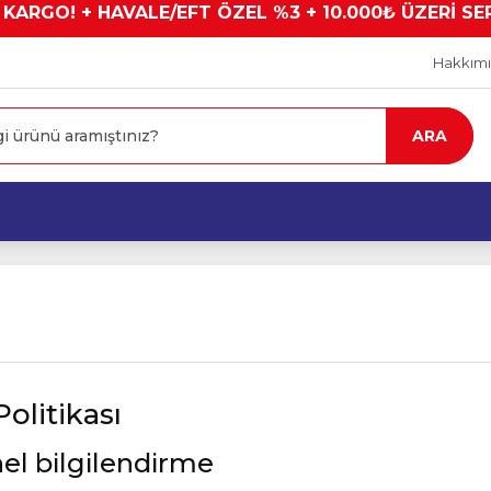
 KARGO! + HAVALE/EFT ÖZEL %3 + 10.000₺ ÜZERİ SE
Hakkım
ARA
Politikası
el bilgilendirme