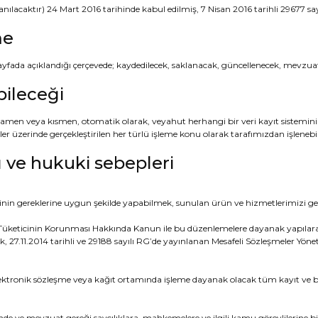
ılacaktır) 24 Mart 2016 tarihinde kabul edilmiş, 7 Nisan 2016 tarihli 29677 sa
me
 sayfada açıklandığı çerçevede; kaydedilecek, saklanacak, güncellenecek, mevzuatı
ebileceği
tamamen veya kısmen, otomatik olarak, veyahut herhangi bir veri kayıt sistemin
iler üzerinde gerçekleştirilen her türlü işleme konu olarak tarafımızdan işleneb
ı ve hukuki sebepleri
inin gereklerine uygun şekilde yapabilmek, sunulan ürün ve hizmetlerimizi geli
 Tüketicinin Korunması Hakkında Kanun ile bu düzenlemelere dayanak yapılarak
 27.11.2014 tarihli ve 29188 sayılı RG’de yayınlanan Mesafeli Sözleşmeler Yönet
ektronik sözleşme veya kağıt ortamında işleme dayanak olacak tüm kayıt ve be
e ve mevzuat gereği savcılıklara, mahkemelere ve ilgili kamu görevlilerine bil