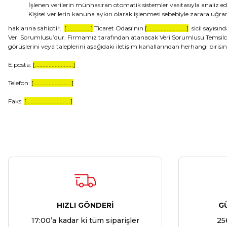
İşlenen verilerin münhasıran otomatik sistemler vasıtasıyla analiz ed
Kişisel verilerin kanuna aykırı olarak işlenmesi sebebiyle zarara uğr
haklarına sahiptir.
[................]
Ticaret Odası’nın
[..........................]
sicil sayısınd
Veri Sorumlusu’dur. Firmamız tarafından atanacak Veri Sorumlusu Temsilcisi, 
görüşlerini veya taleplerini aşağıdaki iletişim kanallarından herhangi birisine
E.posta:
[.........................]
Telefon:
[.........................]
Faks:
[.............................]
HIZLI GÖNDERİ
G
17:00’a kadar ki tüm siparişler
25