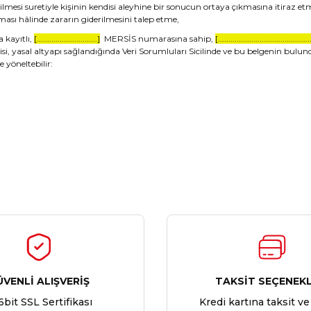
ilmesi suretiyle kişinin kendisi aleyhine bir sonucun ortaya çıkmasına itiraz et
aması hâlinde zararın giderilmesini talep etme,
a kayıtlı,
[.............................]
MERSİS numarasına sahip,
[............................................
yasal altyapı sağlandığında Veri Sorumluları Sicilinde ve bu belgenin bulunduğu 
 yöneltebilir:
ÜVENLİ ALIŞVERİŞ
TAKSİT SEÇENEKL
6bit SSL Sertifikası
Kredi kartına taksit ve