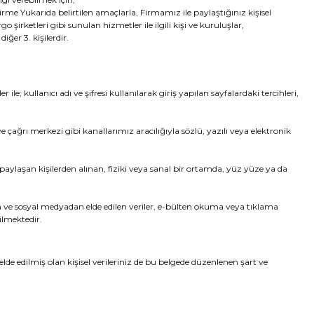
dirme Yukarıda belirtilen amaçlarla, Firmamız ile paylaştığınız kişisel
o şirketleri gibi sunulan hizmetler ile ilgili kişi ve kuruluşlar,
iğer 3. kişilerdir.
le; kullanıcı adı ve şifresi kullanılarak giriş yapılan sayfalardaki tercihleri,
e çağrı merkezi gibi kanallarımız aracılığıyla sözlü, yazılı veya elektronik
i paylaşan kişilerden alınan, fiziki veya sanal bir ortamda, yüz yüze ya da
en ve sosyal medyadan elde edilen veriler, e-bülten okuma veya tıklama
ilmektedir.
lde edilmiş olan kişisel verileriniz de bu belgede düzenlenen şart ve