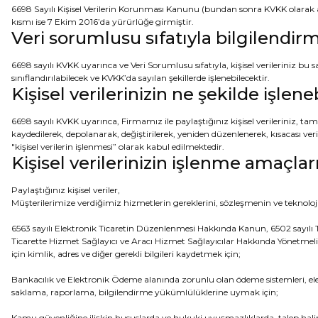
6698 Sayılı Kişisel Verilerin Korunması Kanunu (bundan sonra KVKK olarak an
kısmı ise 7 Ekim 2016’da yürürlüğe girmiştir.
Veri sorumlusu sıfatıyla bilgilendir
6698 sayılı KVKK uyarınca ve Veri Sorumlusu sıfatıyla, kişisel verileriniz bu
sınıflandırılabilecek ve KVKK’da sayılan şekillerde işlenebilecektir.
Kişisel verilerinizin ne şekilde işlen
6698 sayılı KVKK uyarınca, Firmamız ile paylaştığınız kişisel verileriniz, 
kaydedilerek, depolanarak, değiştirilerek, yeniden düzenlenerek, kısacası ver
"kişisel verilerin işlenmesi” olarak kabul edilmektedir.
Kişisel verilerinizin işlenme amaçlar
Paylaştığınız kişisel veriler,
Müşterilerimize verdiğimiz hizmetlerin gereklerini, sözleşmenin ve teknoloj
6563 sayılı Elektronik Ticaretin Düzenlenmesi Hakkında Kanun, 6502 sayılı
Ticarette Hizmet Sağlayıcı ve Aracı Hizmet Sağlayıcılar Hakkında Yönetmelik,
için kimlik, adres ve diğer gerekli bilgileri kaydetmek için;
Bankacılık ve Elektronik Ödeme alanında zorunlu olan ödeme sistemleri, el
saklama, raporlama, bilgilendirme yükümlülüklerine uymak için;
Kamu güvenliğine ilişkin hususlarda ve hukuki uyuşmazlıklarda, talep halind