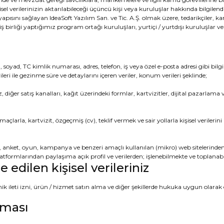
şisel verilerinizin aktarılabileceği üçüncü kişi veya kuruluşlar hakkında bilgilen
yapısını sağlayan IdeaSoft Yazılım San. ve Tic. A.Ş. olmak üzere, tedarikçiler, karg
ş birliği yaptığımız program ortağı kuruluşları, yurtiçi / yurtdışı kuruluşlar ve d
ad, TC kimlik numarası, adres, telefon, iş veya özel e-posta adresi gibi bilgiler i
ileri ile gezinme süre ve detaylarını içeren veriler, konum verileri şeklinde;
iğer satış kanalları, kağıt üzerindeki formlar, kartvizitler, dijital pazarlama v
çlarla, kartvizit, özgeçmiş (cv), teklif vermek ve sair yollarla kişisel verilerin
ışma, anket, oyun, kampanya ve benzeri amaçlı kullanılan (mikro) web sitelerind
atformlarından paylaşıma açık profil ve verilerden; işlenebilmekte ve toplanab
dilen kişisel verileriniz
k ileti izni, ürün / hizmet satın alma ve diğer şekillerde hukuka uygun olarak e
ılması