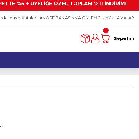
PETTE %5 + ÜYELİĞE ÖZEL TOPLAM %11 İNDİRİM!
ızda
İletişim
Kataloglar
NORDBAK AŞINMA ÖNLEYİCİ UYGULAMALAR
Sepetim
ı.