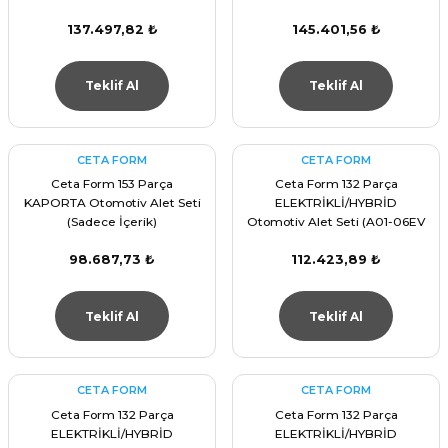
ştırıclar
lar ve Penseler
137.497,82 ₺
145.401,56 ₺
cılar
i
Teklif Al
Teklif Al
erleri
e Eğeler
CETA FORM
CETA FORM
i Kaplamalar
Ceta Form 153 Parça
Ceta Form 132 Parça
KAPORTA Otomotiv Alet Seti
ELEKTRİKLİ/HYBRİD
etleri
(Sadece İçerik)
Otomotiv Alet Seti (A01-06EV
içinde)
98.687,73 ₺
112.423,89 ₺
Teklif Al
Teklif Al
Atölye Aletleri
CETA FORM
CETA FORM
Ceta Form 132 Parça
Ceta Form 132 Parça
 Aksesuarları
ELEKTRİKLİ/HYBRİD
ELEKTRİKLİ/HYBRİD