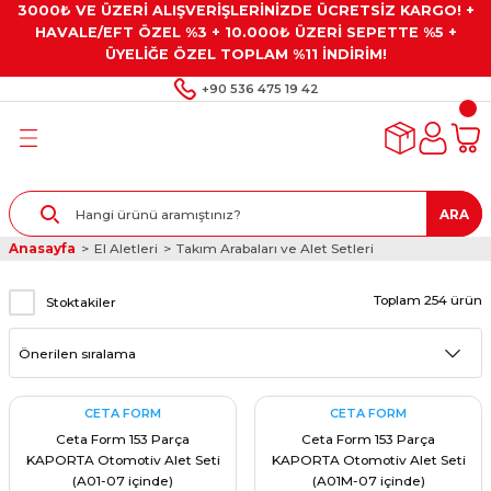
3000₺ VE ÜZERİ ALIŞVERİŞLERİNİZDE ÜCRETSİZ KARGO! +
Geri Dön
Geri Dön
Geri Dön
Geri Dön
Geri Dön
HAVALE/EFT ÖZEL %3 + 10.000₺ ÜZERİ SEPETTE %5 +
ÜYELİĞE ÖZEL TOPLAM %11 İNDİRİM!
ar
eyler
e Gresler
ndırma Taşları ve
+90 536 475 19 42
ar
eyiciler
ve Alet Setleri
ırıcılar
- Kaplama
ı
llenler
ARA
kler
eyler
ar ve Aksesuarları
Anasayfa
El Aletleri
Takım Arabaları ve Alet Setleri
r
Toplam 254 ürün
tırıcılar
arı
ı
Stoktakiler
 Yapıştırıcılar
ik Kesme Ve Taşlama Sıvıları
 Bits Uçlar
lar
yleri
ları
ciler
CETA FORM
CETA FORM
Ceta Form 153 Parça
Ceta Form 153 Parça
KAPORTA Otomotiv Alet Seti
KAPORTA Otomotiv Alet Seti
r
ler
ciler
etler ve Multimetreler
(A01-07 içinde)
(A01M-07 içinde)