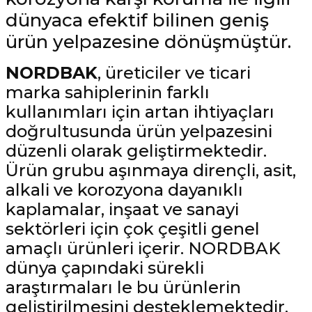
dünyaca efektif bilinen geniş
ştırıclar
lar ve Penseler
ürün yelpazesine dönüşmüştür.
cılar
i
NORDBAK
, üreticiler ve ticari
erleri
e Eğeler
marka sahiplerinin farklı
kullanımları için artan ihtiyaçları
i Kaplamalar
doğrultusunda ürün yelpazesini
düzenli olarak geliştirmektedir.
etleri
Ürün grubu aşınmaya dirençli, asit,
alkali ve korozyona dayanıklı
kaplamalar, inşaat ve sanayi
Atölye Aletleri
sektörleri için çok çeşitli genel
amaçlı ürünleri içerir. NORDBAK
dünya çapındaki sürekli
araştırmaları le bu ürünlerin
 Aksesuarları
geliştirilmesini desteklemektedir.