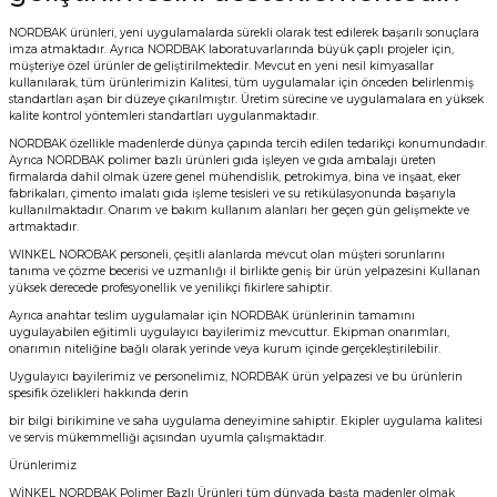
NORDBAK ürünleri, yeni uygulamalarda sürekli olarak test edilerek başarılı sonuçlara
imza atmaktadır. Ayrıca NORDBAK laboratuvarlarında büyük çaplı projeler için,
müşteriye özel ürünler de geliştirilmektedir. Mevcut en yeni nesil kimyasallar
kullanılarak, tüm ürünlerimizin Kalitesi, tüm uygulamalar için önceden belirlenmiş
standartları aşan bir düzeye çıkarılmıştır. Üretim sürecine ve uygulamalara en yüksek
kalite kontrol yöntemleri standartları uygulanmaktadır.
NORDBAK özellikle madenlerde dünya çapında tercih edilen tedarikçi konumundadır.
Ayrıca NORDBAK polimer bazlı ürünleri gıda işleyen ve gıda ambalajı üreten
firmalarda dahil olmak üzere genel mühendislik, petrokimya, bina ve inşaat, eker
fabrikaları, çimento imalatı gıda işleme tesisleri ve su retikülasyonunda başarıyla
kullanılmaktadır. Onarım ve bakım kullanım alanları her geçen gün gelişmekte ve
artmaktadır.
WINKEL NOROBAK personeli, çeşitli alanlarda mevcut olan müşteri sorunlarını
tanıma ve çözme becerisi ve uzmanlığı il birlikte geniş bir ürün yelpazesini Kullanan
yüksek derecede profesyonellik ve yenilikçi fikirlere sahiptir.
Ayrıca anahtar teslim uygulamalar için NORDBAK ürünlerinin tamamını
uygulayabilen eğitimli uygulayıcı bayilerimiz mevcuttur. Ekipman onarımları,
onarımın niteliğine bağlı olarak yerinde veya kurum içinde gerçekleştirilebilir.
Uygulayıcı bayilerimiz ve personelimiz, NORDBAK ürün yelpazesi ve bu ürünlerin
spesifik özelikleri hakkında derin
bir bilgi birikimine ve saha uygulama deneyimine sahiptir. Ekipler uygulama kalitesi
ve servis mükemmelliği açısından uyumla çalışmaktadır.
Ürünlerimiz
WİNKEL NORDBAK Polimer Bazlı Ürünleri tüm dünyada başta madenler olmak