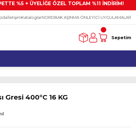
PETTE %5 + ÜYELİĞE ÖZEL TOPLAM %11 İNDİRİM!
ızda
İletişim
Kataloglar
NORDBAK AŞINMA ÖNLEYİCİ UYGULAMALAR
Sepetim
ı Gresi 400°C 16 KG
il
L