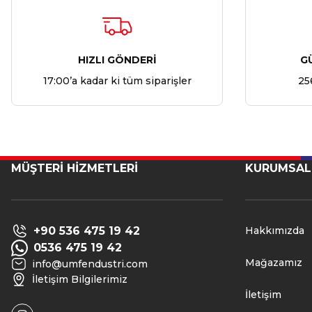
HIZLI GÖNDERİ
G
17:00’a kadar ki tüm siparişler
25
MÜŞTERİ HİZMETLERİ
KURUMSAL
+90 536 475 19 42
Hakkımızda
0536 475 19 42
Mağazamız
info@umfendustri.com
İletişim Bilgilerimiz
İletişim