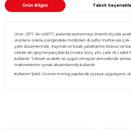
Ürün Bilgisi
Taksit Seçenekle
Ürün -25°C ile +450°C arasında sürtünmeyi önemli ölçüde azaltır.
ürünlere oranla içeriğindeki molibden di sülfür muhtevası çok d
çark düzenlerinde , kaymalı ve kızak yataklarının kılavuz ve bağ
olarak sıkı geçme parçalarda (cıvata, burç, pin, çark vb.) sabit k
kullanılır. Yüksek sıcaklık ve uygun olmayan atmosferde antis
makinelerinin oynak aksamlarında kullanılır.
Kullanım Şekli: Ürünün montaj yapılacak yüzeye uygulayınız, da