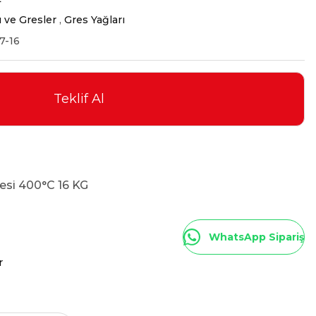
ı ve Gresler
,
Gres Yağları
7-16
Teklif Al
esi 400°C 16 KG
WhatsApp Sipariş
r