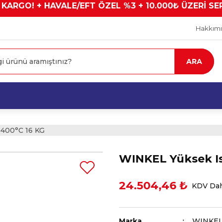
 KARGO! + HAVALE/EFT ÖZEL %3 + 10.000₺ ÜZERİ SE
Hakkım
ARA
 400°C 16 KG
WINKEL Yüksek Is
24.504,46 ₺
KDV Dah
Marka
WINKE