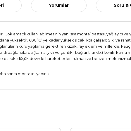
ri
Yorumlar
Soru &
 Çok amaçlı kullanılabilmesinin yanı sıra montaj pastası, yağlayıcı ve y
aha yüksektir. 600°C’ ye kadar yüksek sıcaklıkta çalışan; Sıkı ve rahat
lantıların kuru yağlama gerektiren kızak, ray eklem ve millerde, kauçuk 
ilitli bağlantılarda (kama, yivli ve çentikli bağlantılar vb.) konik, kama
ize olarak, düşük devirde hareket eden rulman ve benzeri mekanizmalar
ha sonra montajını yapınız.
Ürün hakkında henüz soru sorulmamış.
Bu ürüne ilk yorumu siz yapın!
Yorum Yaz
Soru Sor