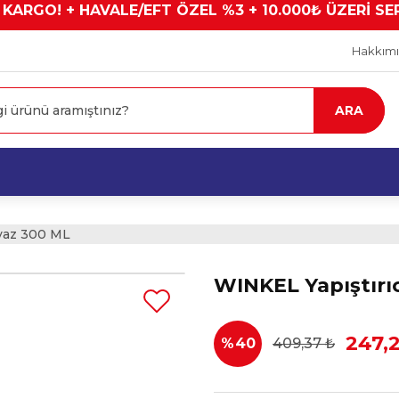
 KARGO! + HAVALE/EFT ÖZEL %3 + 10.000₺ ÜZERİ SE
Hakkım
ARA
eyaz 300 ML
WINKEL Yapıştırı
247,
%40
409,37 ₺