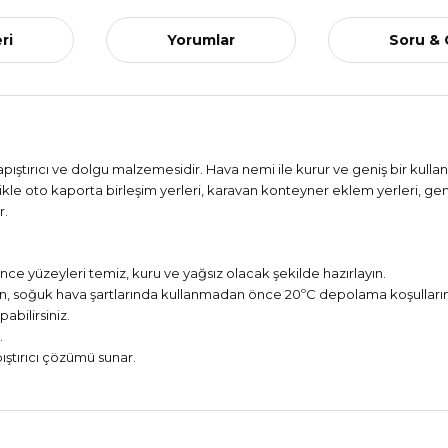
ri
Yorumlar
Soru &
pıştırıcı ve dolgu malzemesidir. Hava nemi ile kurur ve geniş bir kulla
ikle oto kaporta birleşim yerleri, karavan konteyner eklem yerleri, gemi
r.
nce yüzeyleri temiz, kuru ve yağsız olacak şekilde hazırlayın.
in, soğuk hava şartlarında kullanmadan önce 20ºC depolama koşulları
bilirsiniz.
.
apıştırıcı çözümü sunar.