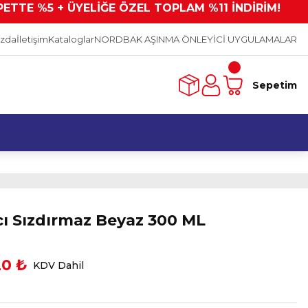
PETTE %5 + ÜYELİĞE ÖZEL TOPLAM %11 İNDİRİM!
ızda
İletişim
Kataloglar
NORDBAK AŞINMA ÖNLEYİCİ UYGULAMALAR
Sepetim
cı Sızdırmaz Beyaz 300 ML
20 ₺
KDV Dahil