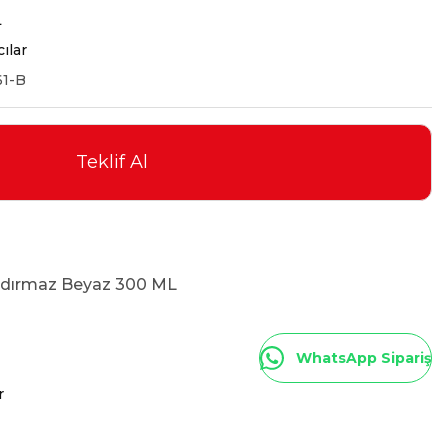
L
cılar
61-B
Teklif Al
ızdırmaz Beyaz 300 ML
WhatsApp Sipariş
r