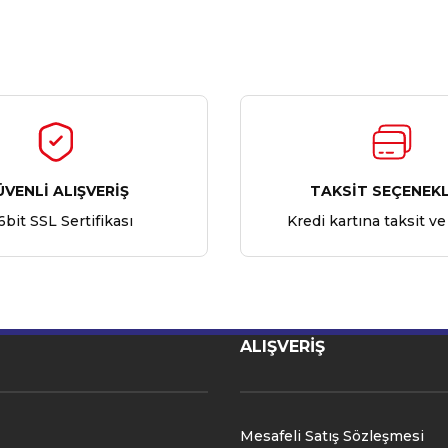
Ürün hakkında henüz soru sorulmamış.
Bu ürüne ilk yorumu siz yapın!
Yorum Yaz
Soru Sor
ÜVENLİ ALIŞVERİŞ
TAKSİT SEÇENEKL
6bit SSL Sertifikası
Kredi kartına taksit ve
ALIŞVERİŞ
Mesafeli Satış Sözleşmesi