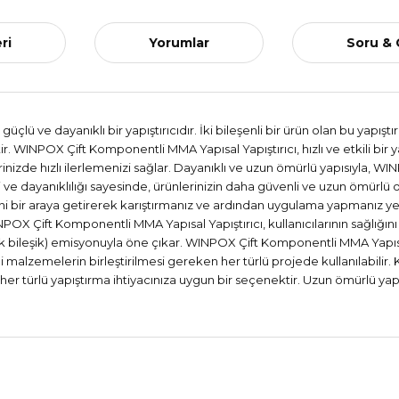
ri
Yorumlar
Soru &
lü ve dayanıklı bir yapıştırıcıdır. İki bileşenli bir ürün olan bu yapış
. WINPOX Çift Komponentli MMA Yapısal Yapıştırıcı, hızlı ve etkili bir ya
zde hızlı ilerlemenizi sağlar. Dayanıklı ve uzun ömürlü yapısıyla, WIN
ve dayanıklılığı sayesinde, ürünlerinizin daha güvenli ve uzun ömürl
şeni bir araya getirerek karıştırmanız ve ardından uygulama yapmanız yeter
WINPOX Çift Komponentli MMA Yapısal Yapıştırıcı, kullanıcılarının sağl
 bileşik) emisyonuyla öne çıkar. WINPOX Çift Komponentli MMA Yapısal Y
li malzemelerin birleştirilmesi gereken her türlü projede kullanılabilir.
 türlü yapıştırma ihtiyacınıza uygun bir seçenektir. Uzun ömürlü yapısı, 