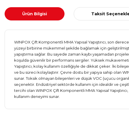
Ürün Bilgisi
Taksit Seçenekle
WINPOX Çift Komponentli MMA Yapısal Yapıştırıcı, son derece güç
yüzeyi birbirine mükemmel şekilde bağlamak için geliştirilmiştir
yapıştırma sağlar. Bu sayede zaman kaybı yaşamadan projelerini
koşulda güvenilir bir performans sergiler. Yüksek mukavemeti 
Yapıştırıcı, kolay kullanım özelliğiyle de dikkat çeker. İki bile
ve bu süreci kolaylaştırır. Çevre dostu bir yapıya sahip olan 
sunar. Toksik olmayan bileşenleri ve düşük VOC (uçucu organik
seçenektir. Endüstriyel sektörde kullanım için idealdir ve çeşit
tercihi olan WINPOX Çift Komponentli MMA Yapısal Yapıştırıcı, her
kullanım deneyimi sunar.