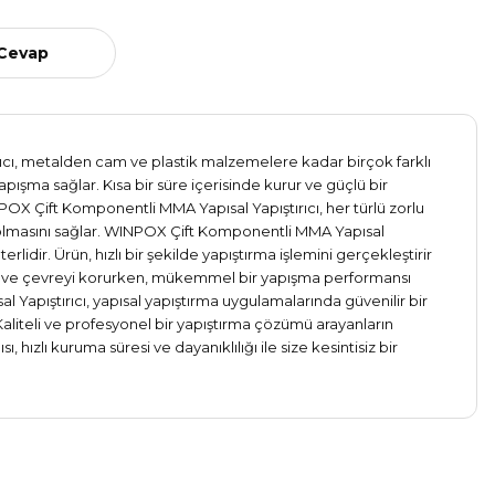
 Cevap
tırıcı, metalden cam ve plastik malzemelere kadar birçok farklı
pışma sağlar. Kısa bir süre içerisinde kurur ve güçlü bir
POX Çift Komponentli MMA Yapısal Yapıştırıcı, her türlü zorlu
ü olmasını sağlar. WINPOX Çift Komponentli MMA Yapısal
lidir. Ürün, hızlı bir şekilde yapıştırma işlemini gerçekleştirir
ığını ve çevreyi korurken, mükemmel bir yapışma performansı
apıştırıcı, yapısal yapıştırma uygulamalarında güvenilir bir
 Kaliteli ve profesyonel bir yapıştırma çözümü arayanların
hızlı kuruma süresi ve dayanıklılığı ile size kesintisiz bir