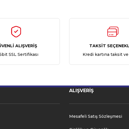
Ürün hakkında henüz soru sorulmamış.
Bu ürüne ilk yorumu siz yapın!
Yorum Yaz
Soru Sor
ÜVENLİ ALIŞVERİŞ
TAKSİT SEÇENEKL
6bit SSL Sertifikası
Kredi kartına taksit ve
ALIŞVERİŞ
Mesafeli Satış Sözleşmesi