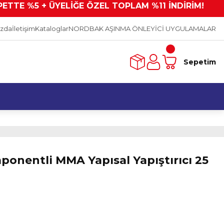
PETTE %5 + ÜYELİĞE ÖZEL TOPLAM %11 İNDİRİM!
ızda
İletişim
Kataloglar
NORDBAK AŞINMA ÖNLEYİCİ UYGULAMALAR
Sepetim
onentli MMA Yapısal Yapıştırıcı 25