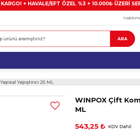
 KARGO! + HAVALE/EFT ÖZEL %3 + 10.000₺ ÜZERİ SE
Hakkım
ARA
pısal Yapıştırıcı 25 ML
WINPOX Çift Komp
ML
543,25 ₺
KDV Dahil