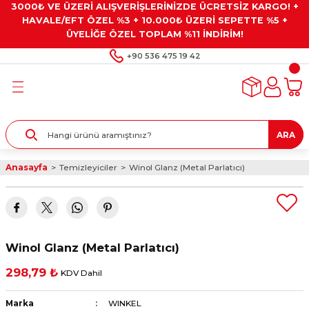
3000₺ VE ÜZERİ ALIŞVERİŞLERİNİZDE ÜCRETSİZ KARGO! +
Geri Dön
Geri Dön
Geri Dön
Geri Dön
Geri Dön
HAVALE/EFT ÖZEL %3 + 10.000₺ ÜZERİ SEPETTE %5 +
ÜYELİĞE ÖZEL TOPLAM %11 İNDİRİM!
ar
eyler
e Gresler
ndırma Taşları ve
+90 536 475 19 42
ar
eyiciler
ve Alet Setleri
ırıcılar
- Kaplama
ı
llenler
ARA
kler
eyler
ar ve Aksesuarları
Anasayfa
Temizleyiciler
Winol Glanz (Metal Parlatıcı)
r
tırıcılar
arı
ı
 Yapıştırıcılar
ik Kesme Ve Taşlama Sıvıları
 Bits Uçlar
Winol Glanz (Metal Parlatıcı)
lar
yleri
ları
ciler
298,79 ₺
KDV Dahil
r
ler
ciler
etler ve Multimetreler
Marka
WINKEL