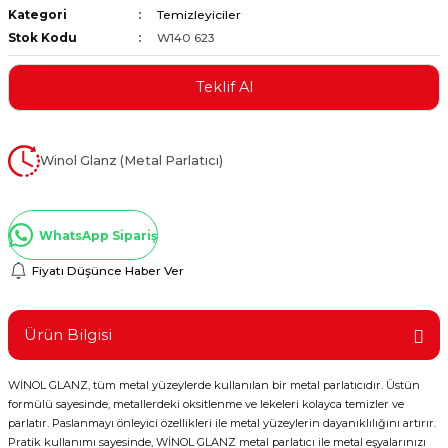
Kategori
Temizleyiciler
ştırıclar
lar ve Penseler
Stok Kodu
W140 623
cılar
i
Teklif Al
erleri
e Eğeler
Winol Glanz (Metal Parlatıcı)
i Kaplamalar
etleri
WhatsApp Sipariş
Fiyatı Düşünce Haber Ver
Atölye Aletleri
Ürün Bilgisi
WİNOL GLANZ, tüm metal yüzeylerde kullanılan bir metal parlatıcıdır. Üstün
formülü sayesinde, metallerdeki oksitlenme ve lekeleri kolayca temizler ve
 Aksesuarları
parlatır. Paslanmayı önleyici özellikleri ile metal yüzeylerin dayanıklılığını artırır.
Pratik kullanımı sayesinde, WİNOL GLANZ metal parlatıcı ile metal eşyalarınızı