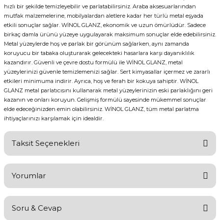
hızlı bir şekilde temizleyebilir ve parlatabilirsiniz. Araba aksesuarlarından
mutfak malzemelerine, mobilyalardan aletlere kadar her türlü metal eşyada
etkili sonuçlar sağlar. WİNOL GLANZ, ekonomik ve uzun ömürlüdür. Sadece
birkaç damla ürünü yüzeye uygulayarak maksimum sonuçlar elde edebilirsiniz.
Metal yüzeylerde hoş ve parlak bir görünüm sağlarken, aynı zamanda
koruyucu bir tabaka oluşturarak gelecekteki hasarlara karşı dayanıklılık
kazandırır. Güvenli ve çevre dostu formülü ile WİNOL GLANZ, metal
yüzeylerinizi güvenle temizlemenizi sağlar. Sert kimyasallar içermez ve zararlı
etkileri minimuma indirir. Ayrıca, hoş ve ferah bir kokuya sahiptir. WİNOL
GLANZ metal parlatıcısını kullanarak metal yüzeylerinizin eski parlaklığını geri
kazanın ve onları koruyun. Gelişmiş formülü sayesinde mükemmel sonuçlar
elde edeceğinizden emin olabilirsiniz. WİNOL GLANZ, tüm metal parlatma
ihtiyaçlarınızı karşılamak için idealdir.
Taksit Seçenekleri
Yorumlar
Soru & Cevap
Bu ürüne ilk yorumu siz yapın!