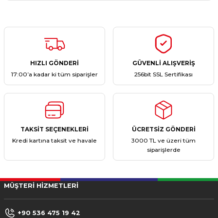
Yorum Yaz
Ürün hakkında henüz soru sorulmamış.
Soru Sor
HIZLI GÖNDERİ
GÜVENLİ ALIŞVERİŞ
17:00’a kadar ki tüm siparişler
256bit SSL Sertifikası
TAKSİT SEÇENEKLERİ
ÜCRETSİZ GÖNDERİ
Kredi kartına taksit ve havale
3000 TL ve üzeri tüm
siparişlerde
MÜŞTERİ HİZMETLERİ
+90 536 475 19 42