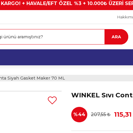
 KARGO! + HAVALE/EFT ÖZEL %3 + 10.000₺ ÜZERİ SE
Hakkım
ARA
nta Siyah Gasket Maker 70 ML
WINKEL Sıvı Cont
115,31
%44
207,55 ₺