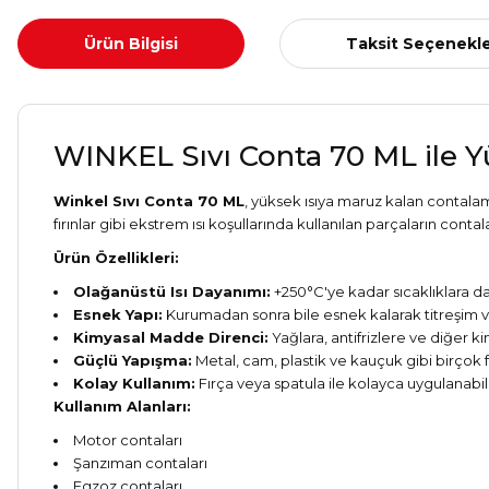
Ürün Bilgisi
Taksit Seçenekle
WINKEL Sıvı Conta 70 ML ile 
Winkel Sıvı Conta 70 ML
, yüksek ısıya maruz kalan contalama
fırınlar gibi ekstrem ısı koşullarında kullanılan parçaların con
Ürün Özellikleri:
Olağanüstü Isı Dayanımı:
+250°C'ye kadar sıcaklıklara d
Esnek Yapı:
Kurumadan sonra bile esnek kalarak titreşim v
Kimyasal Madde Direnci:
Yağlara, antifrizlere ve diğer ki
Güçlü Yapışma:
Metal, cam, plastik ve kauçuk gibi birçok
Kolay Kullanım:
Fırça veya spatula ile kolayca uygulanabilir
Kullanım Alanları:
Motor contaları
Şanzıman contaları
Egzoz contaları