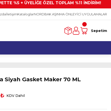
PETTE %5 + ÜYELİĞE ÖZEL TOPLAM %11 İNDİRİM!
ızda
İletişim
Kataloglar
NORDBAK AŞINMA ÖNLEYİCİ UYGULAMALAR
Sepetim
a Siyah Gasket Maker 70 ML
 ₺
KDV Dahil