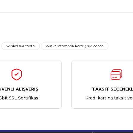
Ürün hakkında henüz soru sorulmamış.
Bu ürüne ilk yorumu siz yapın!
winkel sıvı conta
winkel otomatik kartuş sıvı conta
Yorum Yaz
Soru Sor
ÜVENLİ ALIŞVERİŞ
TAKSİT SEÇENEKL
6bit SSL Sertifikası
Kredi kartına taksit ve