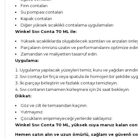
Fırın contaları
Su pompası contaları
Kapak contaları
Diğer yüksek sıcaklıklı contalama uygulamaları
Winkel Sıvı Conta 70 ML ile:
Yüksek sıcaklıklarda oluşabilecek sızıntıları ve arızaları önle
Parçaların ömrünü uzatın ve performanslarını optimize edin
Zamandan ve maliyetten tasarruf edin.
Uygulama:
Uygulama yapılacak yüzeyleri temiz, kuru ve yağdan arındırı
Sıvı contayı bir fırça veya spatula ile homojen bir şekilde uyg
İki parçayı birleştirin ve fazlalık contayı temizleyin.
Sıvı contanın tamamen kürleşmesi için 24 saat bekleyin.
Dikkat:
Göz ve cilt ile temasından kaçının.
Yutmayınız.
Çocukların erişemeyeceği yerlerde saklayınız.
Winkel Sıvı Conta 70 ML, yüksek ısıya maruz kalan cont
Hemen satın alın ve uzun ömürlü, sağlam ve güvenli c