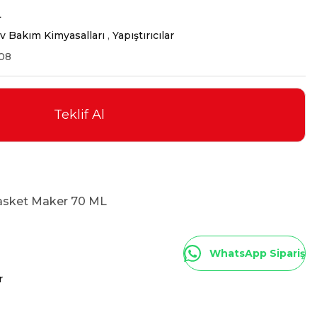
L
v Bakım Kimyasalları
,
Yapıştırıcılar
08
Teklif Al
asket Maker 70 ML
WhatsApp Sipariş
r