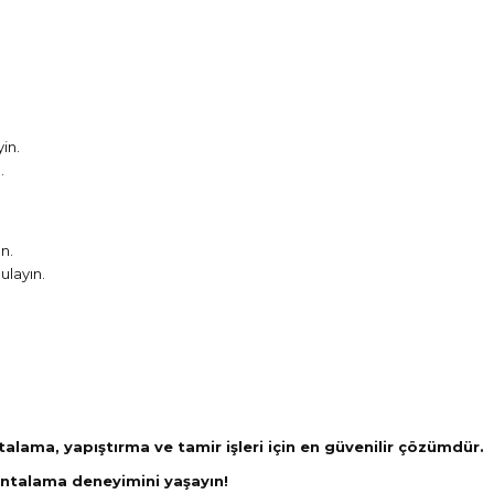
yin.
.
n.
ulayın.
alama, yapıştırma ve tamir işleri için en güvenilir çözümdür.
ontalama deneyimini yaşayın!