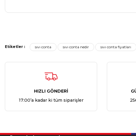
Etiketler :
sıvı conta
sıvı conta nedir
sıvı conta fiyatları
HIZLI GÖNDERİ
G
17:00’a kadar ki tüm siparişler
25