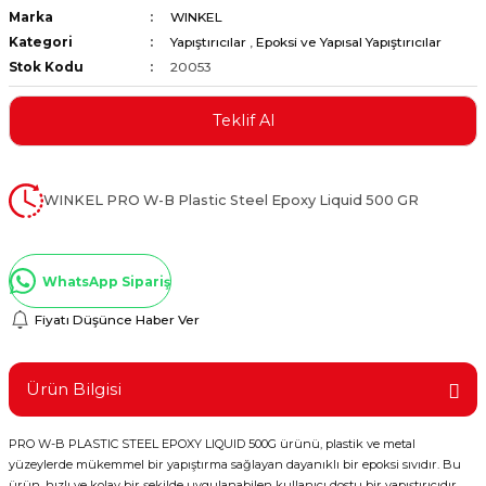
Marka
WINKEL
ştırıclar
lar ve Penseler
Kategori
Yapıştırıcılar
,
Epoksi ve Yapısal Yapıştırıcılar
Stok Kodu
20053
cılar
i
Teklif Al
erleri
e Eğeler
i Kaplamalar
WINKEL PRO W-B Plastic Steel Epoxy Liquid 500 GR
etleri
WhatsApp Sipariş
Fiyatı Düşünce Haber Ver
Atölye Aletleri
Ürün Bilgisi
PRO W-B PLASTIC STEEL EPOXY LIQUID 500G ürünü, plastik ve metal
 Aksesuarları
yüzeylerde mükemmel bir yapıştırma sağlayan dayanıklı bir epoksi sıvıdır. Bu
ürün, hızlı ve kolay bir şekilde uygulanabilen kullanıcı dostu bir yapıştırıcıdır.