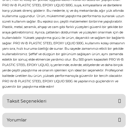
PRO W-B PLASTIC STEEL EPOXY LIQUID 500G, suya, kimyasallara ve darbelere
karşı yüksek direnç gösterir. Bu nedenle, iç ve dış mekanlarda, ağır yük altında
kullanıma uygundur. Ürün, mükemmel yapıştırma performansı sunarak uzun
süreli kullanım sağlar. Bu epoksi sıvı, çeşitli malzemeleri birbirine yapıştırabilir.
Plastik, metal, seramik, ahşap ve cam gibi farklı yüzeyleri güvenli bir şekilde bir
araya getirebilirsiniz. Ayrıca, çatlakları doldurmak ve yüzeyleri onarmak için de
kullanılabilir. Yüksek yapıştırma gücü ile ürün, dayanıklı ve sağlam bir bağlantı
sağlar. PRO W-B PLASTIC STEEL EPOXY LIQUID 500G, kullanımı kolay olmasının
yanı sıra, hızlı kuruma özelliği de sunar. Bu sayede zamanınızı etkili bir şekilde
kullanabilirsiniz. Şeffaf ve düzgün bir görünüm sağlayan ürün, aynı zamanda
estetik bir sonuç elde etmenize yardımcı olur. Bu 500 gram kapasiteli PRO W-B
PLASTIC STEEL EPOXY LIQUID, iş yerlerinde, evlerde, atölyelerde ve daha birçok
yerde çeşitli yapıştırma ve onarım işlemleri için ideal bir seçenektir. Profesyonel
kalitede üretilen bu ürün, yüksek performansıyla güvenilir bir tercih olacaktır.
PRO W-B PLASTIC STEEL EPOXY LIQUID 500G ile yapılarınızı güçlendirin ve
güvenilir bir yapıştırma elde edin!
Taksit Seçenekleri
Yorumlar