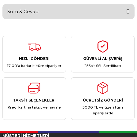
Soru & Cevap
Bu ürüne ilk yorumu siz yapın!
Yorum Yaz
Ürün hakkında henüz soru sorulmamış.
Soru Sor
HIZLI GÖNDERİ
GÜVENLİ ALIŞVERİŞ
17:00’a kadar ki tüm siparişler
256bit SSL Sertifikası
TAKSİT SEÇENEKLERİ
ÜCRETSİZ GÖNDERİ
Kredi kartına taksit ve havale
3000 TL ve üzeri tüm
siparişlerde
MÜŞTERİ HİZMETLERİ