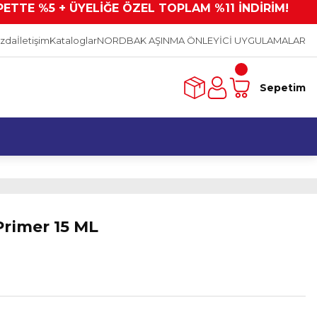
PETTE %5 + ÜYELİĞE ÖZEL TOPLAM %11 İNDİRİM!
ızda
İletişim
Kataloglar
NORDBAK AŞINMA ÖNLEYİCİ UYGULAMALAR
Sepetim
rimer 15 ML
L