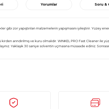
ri
Yorumlar
Soru &
er gibi zor yapıştırılan malzemelerin yapışmasını iyileştirir. Yüzey en
rlü kirden arındırılmış ve kuru olmalıdır. WINKEL PRO Fast Cleaner ile y
yınız. Yaklaşık 30 saniye solventin uçmasına müsaade ediniz. Sonrasında 
Ürün hakkında henüz soru sorulmamış.
Bu ürüne ilk yorumu siz yapın!
Yorum Yaz
Soru Sor