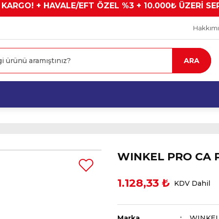
 KARGO! + HAVALE/EFT ÖZEL %3 + 10.000₺ ÜZERİ SE
Hakkım
ARA
WINKEL PRO CA P
1.128,33 ₺
KDV Dahil
Marka
WINKE