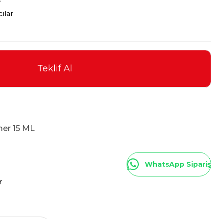
cılar
Teklif Al
er 15 ML
WhatsApp Sipariş
r