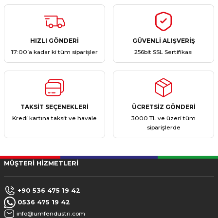
Yorum Yaz
Ürün hakkında henüz soru sorulmamış.
Soru Sor
HIZLI GÖNDERİ
GÜVENLİ ALIŞVERİŞ
17:00’a kadar ki tüm siparişler
256bit SSL Sertifikası
TAKSİT SEÇENEKLERİ
ÜCRETSİZ GÖNDERİ
Kredi kartına taksit ve havale
3000 TL ve üzeri tüm
siparişlerde
MÜŞTERİ HİZMETLERİ
+90 536 475 19 42
0536 475 19 42
info@umfendustri.com