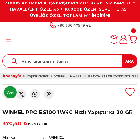
3000₺ VE ÜZERİ ALIŞVERİŞLERİNİZDE ÜCRETSİZ KARGO! +
Geri Dön
Geri Dön
Geri Dön
Geri Dön
Geri Dön
HAVALE/EFT ÖZEL %3 + 10.000₺ ÜZERİ SEPETTE %5 +
ÜYELİĞE ÖZEL TOPLAM %11 İNDİRİM!
ar
eyler
e Gresler
ndırma Taşları ve
+90 536 475 19 42
ar
eyiciler
ve Alet Setleri
ırıcılar
- Kaplama
ı
llenler
ARA
kler
eyler
ar ve Aksesuarları
Anasayfa
Yapıştırıcılar
WINKEL PRO BS100 1W40 Hızlı Yapıştırıcı 20 
r
tırıcılar
arı
ı
Yeni
 Yapıştırıcılar
ik Kesme Ve Taşlama Sıvıları
 Bits Uçlar
WINKEL PRO BS100 1W40 Hızlı Yapıştırıcı 20 GR
lar
yleri
ları
ciler
370,40 ₺
KDV Dahil
r
ler
ciler
etler ve Multimetreler
Marka
WINKEL