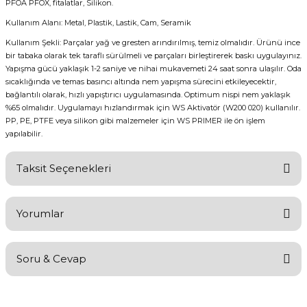
PFOA PFOX, fitalatlar, Silikon.
Kullanım Alanı: Metal, Plastik, Lastik, Cam, Seramik
Kullanım Şekli: Parçalar yağ ve gresten arındırılmış, temiz olmalıdır. Ürünü ince
bir tabaka olarak tek taraflı sürülmeli ve parçaları birleştirerek baskı uygulayınız.
Yapışma gücü yaklaşık 1-2 saniye ve nihai mukavemeti 24 saat sonra ulaşılır. Oda
sıcaklığında ve temas basıncı altında nem yapışma sürecini etkileyecektir,
bağlantılı olarak, hızlı yapıştırıcı uygulamasında. Optimum nispi nem yaklaşık
%65 olmalıdır. Uygulamayı hızlandırmak için WS Aktivatör (W200 020) kullanılır.
PP, PE, PTFE veya silikon gibi malzemeler için WS PRIMER ile ön işlem
yapılabilir.
Taksit Seçenekleri
Yorumlar
Soru & Cevap
Bu ürüne ilk yorumu siz yapın!