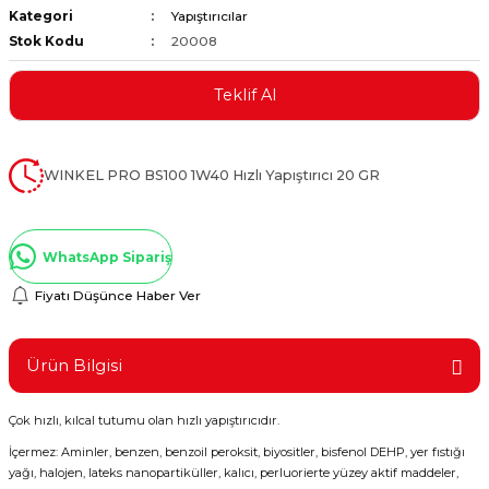
Kategori
Yapıştırıcılar
ştırıclar
lar ve Penseler
Stok Kodu
20008
cılar
i
Teklif Al
erleri
e Eğeler
WINKEL PRO BS100 1W40 Hızlı Yapıştırıcı 20 GR
i Kaplamalar
etleri
WhatsApp Sipariş
Fiyatı Düşünce Haber Ver
Atölye Aletleri
Ürün Bilgisi
Çok hızlı, kılcal tutumu olan hızlı yapıştırıcıdır.
İçermez: Aminler, benzen, benzoil peroksit, biyositler, bisfenol DEHP, yer fıstığı
 Aksesuarları
yağı, halojen, lateks nanopartiküller, kalıcı, perluorierte yüzey aktif maddeler,