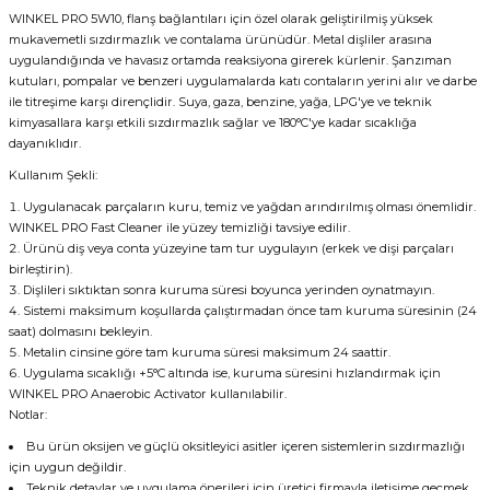
WINKEL PRO 5W10, flanş bağlantıları için özel olarak geliştirilmiş yüksek
mukavemetli sızdırmazlık ve contalama ürünüdür. Metal dişliler arasına
uygulandığında ve havasız ortamda reaksiyona girerek kürlenir. Şanzıman
kutuları, pompalar ve benzeri uygulamalarda katı contaların yerini alır ve darbe
ile titreşime karşı dirençlidir. Suya, gaza, benzine, yağa, LPG'ye ve teknik
kimyasallara karşı etkili sızdırmazlık sağlar ve 180°C'ye kadar sıcaklığa
dayanıklıdır.
Kullanım Şekli:
Uygulanacak parçaların kuru, temiz ve yağdan arındırılmış olması önemlidir.
WINKEL PRO Fast Cleaner ile yüzey temizliği tavsiye edilir.
Ürünü diş veya conta yüzeyine tam tur uygulayın (erkek ve dişi parçaları
birleştirin).
Dişlileri sıktıktan sonra kuruma süresi boyunca yerinden oynatmayın.
Sistemi maksimum koşullarda çalıştırmadan önce tam kuruma süresinin (24
saat) dolmasını bekleyin.
Metalin cinsine göre tam kuruma süresi maksimum 24 saattir.
Uygulama sıcaklığı +5°C altında ise, kuruma süresini hızlandırmak için
WINKEL PRO Anaerobic Activator kullanılabilir.
Notlar:
Bu ürün oksijen ve güçlü oksitleyici asitler içeren sistemlerin sızdırmazlığı
için uygun değildir.
Teknik detaylar ve uygulama önerileri için üretici firmayla iletişime geçmek