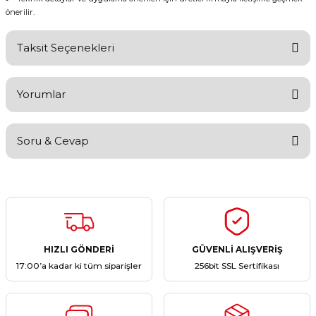
önerilir.
Taksit Seçenekleri
Yorumlar
Soru & Cevap
Bu ürüne ilk yorumu siz yapın!
Yorum Yaz
Ürün hakkında henüz soru sorulmamış.
Soru Sor
HIZLI GÖNDERİ
GÜVENLİ ALIŞVERİŞ
17:00’a kadar ki tüm siparişler
256bit SSL Sertifikası