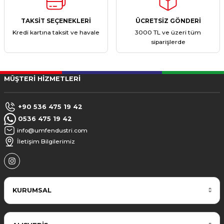
TAKSİT SEÇENEKLERİ
ÜCRETSİZ GÖNDERİ
Kredi kartına taksit ve havale
3000 TL ve üzeri tüm
siparişlerde
MÜŞTERİ HİZMETLERİ
+90 536 475 19 42
0536 475 19 42
info@umfendustri.com
İletişim Bilgilerimiz
KURUMSAL