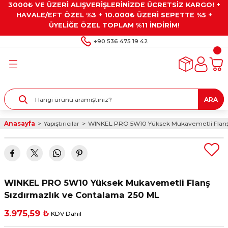
3000₺ VE ÜZERİ ALIŞVERİŞLERİNİZDE ÜCRETSİZ KARGO! +
Geri Dön
Geri Dön
Geri Dön
Geri Dön
Geri Dön
HAVALE/EFT ÖZEL %3 + 10.000₺ ÜZERİ SEPETTE %5 +
ÜYELİĞE ÖZEL TOPLAM %11 İNDİRİM!
ar
eyler
e Gresler
ndırma Taşları ve
+90 536 475 19 42
ar
eyiciler
ve Alet Setleri
ırıcılar
- Kaplama
ı
llenler
ARA
kler
eyler
ar ve Aksesuarları
Anasayfa
Yapıştırıcılar
WINKEL PRO 5W10 Yüksek Mukavemetli Flanş 
r
tırıcılar
arı
ı
 Yapıştırıcılar
ik Kesme Ve Taşlama Sıvıları
 Bits Uçlar
WINKEL PRO 5W10 Yüksek Mukavemetli Flanş
lar
yleri
ları
ciler
Sızdırmazlık ve Contalama 250 ML
3.975,59 ₺
KDV Dahil
r
ler
ciler
etler ve Multimetreler