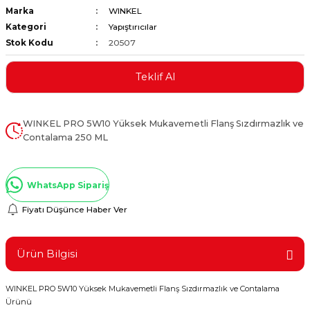
Marka
WINKEL
ştırıclar
lar ve Penseler
Kategori
Yapıştırıcılar
Stok Kodu
20507
cılar
i
Teklif Al
erleri
e Eğeler
i Kaplamalar
WINKEL PRO 5W10 Yüksek Mukavemetli Flanş Sızdırmazlık ve
Contalama 250 ML
etleri
WhatsApp Sipariş
Fiyatı Düşünce Haber Ver
Atölye Aletleri
Ürün Bilgisi
 Aksesuarları
WINKEL PRO 5W10 Yüksek Mukavemetli Flanş Sızdırmazlık ve Contalama
Ürünü