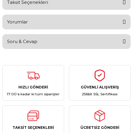
Taksit Seçenekleri
Yorumlar
Soru & Cevap
Bu ürüne ilk yorumu siz yapın!
Yorum Yaz
Ürün hakkında henüz soru sorulmamış.
Soru Sor
HIZLI GÖNDERİ
GÜVENLİ ALIŞVERİŞ
17:00’a kadar ki tüm siparişler
256bit SSL Sertifikası
TAKSİT SEÇENEKLERİ
ÜCRETSİZ GÖNDERİ