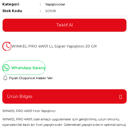
Kategori
Yapıştırıcılar
ştırıclar
lar ve Penseler
Stok Kodu
20108
cılar
i
Teklif Al
erleri
e Eğeler
WINKEL PRO 4W01 LL Süper Yapıştırıcı 20 GR
i Kaplamalar
etleri
WhatsApp Sipariş
Fiyatı Düşünce Haber Ver
Atölye Aletleri
Ürün Bilgisi
WINKEL PRO 4W01 Hızlı Yapıştırıcı
WINKEL PRO 4W01, özel amaçlı uygulamalar için geliştirilmiş, uzun ömürlü,
 Aksesuarları
siyanoakrilat bazlı bir hızlı yapıştırıcıdır. Geleneksel yapıştırıcıların optimal sonuç