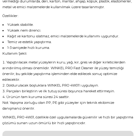
vermediği durumlarda, deri, karton, mantar, ahşap, köpük, plastik, elastomerler,
metal ve emici malzemelerde kullanılmak üzere tasarlanmıştır.
Özellikler:
Yüksek stabilite.
Yüksek nem direnci.
Kağıt ve kartonu ıslatmaz, emici malzemelerde kullanımı uygundur.
Temiz ve estetik yapıştırma.
1-3 saniyede hızlı kuruma.
Kullanım Şekli:
Yapıştırılacak metal yüzeylerin kuru, yağ, kir, gres ve diğer kirleticilerden
arındırılmış olması önemlidir. WINKEL PRO Fast Cleaner ile yüzey temizliği
önerilir; bu şekilde yapıştırma işleminden elde edilecek sonuç optimize
edilecektir.
Doldurulacak boşluklara WINKEL PRO 4W01’i uygulayın.
Parçaları birleştirin ve ilk tutuş süresi boyunca hareket ettirmeyin.
Ürünün tam kuruma süresi 24 saattir.
Not: Yapışma zorluğu olan PP, PE gibi yüzeyler için teknik ekibimize
danışmanız önerilir.
WINKEL PRO 4W01, özellikle özel uygulamalarda güvenilir ve hızlı bir yapıştırma
çözümü sunan uzun ömürlü bir hızlı yapıştırıcıdır.