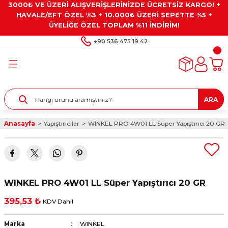
3000₺ VE ÜZERİ ALIŞVERİŞLERİNİZDE ÜCRETSİZ KARGO! +
Geri Dön
Geri Dön
Geri Dön
Geri Dön
Geri Dön
HAVALE/EFT ÖZEL %3 + 10.000₺ ÜZERİ SEPETTE %5 +
ÜYELİĞE ÖZEL TOPLAM %11 İNDİRİM!
ar
eyler
e Gresler
ndırma Taşları ve
+90 536 475 19 42
ar
eyiciler
ve Alet Setleri
ırıcılar
- Kaplama
ı
llenler
ARA
kler
eyler
ar ve Aksesuarları
Anasayfa
Yapıştırıcılar
WINKEL PRO 4W01 LL Süper Yapıştırıcı 20 GR
r
tırıcılar
arı
ı
 Yapıştırıcılar
ik Kesme Ve Taşlama Sıvıları
 Bits Uçlar
WINKEL PRO 4W01 LL Süper Yapıştırıcı 20 GR
lar
yleri
ları
ciler
395,53 ₺
KDV Dahil
r
ler
ciler
etler ve Multimetreler
Marka
WINKEL