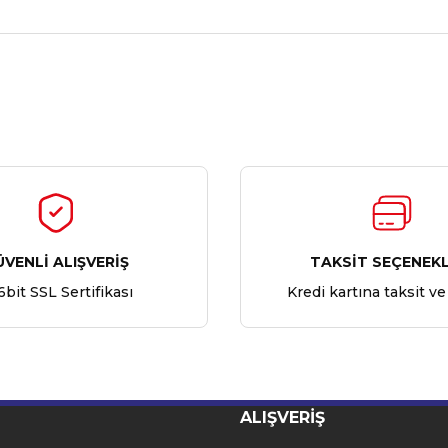
Ürün hakkında henüz soru sorulmamış.
Bu ürüne ilk yorumu siz yapın!
Yorum Yaz
Soru Sor
ÜVENLİ ALIŞVERİŞ
TAKSİT SEÇENEKL
6bit SSL Sertifikası
Kredi kartına taksit ve
ALIŞVERİŞ