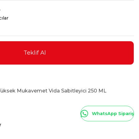
L
cılar
Teklif Al
ksek Mukavemet Vida Sabitleyici 250 ML
WhatsApp Sipariş
r