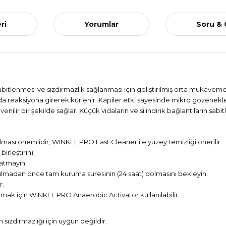
ri
Yorumlar
Soru &
enmesi ve sızdırmazlık sağlanması için geliştirilmiş orta mukavemetli
da reaksiyona girerek kürlenir. Kapiler etki sayesinde mikro gözenekl
ilir bir şekilde sağlar. Küçük vidaların ve silindirik bağlantıların sabit
ması önemlidir; WINKEL PRO Fast Cleaner ile yüzey temizliği önerilir.
irleştirin).
natmayın.
ılmadan önce tam kuruma süresinin (24 saat) dolmasını bekleyin.
r.
ırmak için WINKEL PRO Anaerobic Activator kullanılabilir.
n sızdırmazlığı için uygun değildir.