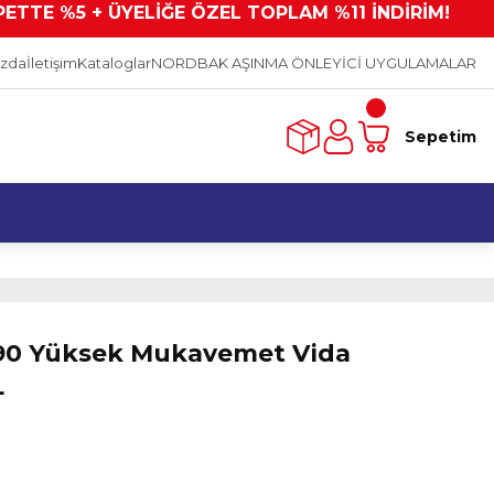
PETTE %5 + ÜYELİĞE ÖZEL TOPLAM %11 İNDİRİM!
ızda
İletişim
Kataloglar
NORDBAK AŞINMA ÖNLEYİCİ UYGULAMALAR
Sepetim
0 Yüksek Mukavemet Vida
L