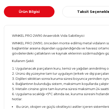
Ürün Bilgisi
Taksit Seçenekle
WINKEL PRO 2W90 Anaerobik Vida Sabitleyici
WINKEL PRO 2W90, önceden monte edilmiş metal vidaların sabitl
bağlantılar arasına dışarıdan uygulandığında ve havasız ortam
gövdelerdeki çatlakların ve kaynak eklerinin sızdırmazlığını güven
Kullanım Şekli:
Uygulanacak parçaların kuru, temiz ve yağdan arındırılmış ol
Ürünü diş yüzeyine tam tur uygulayın (erkek ve dişi parçaları b
Dişlileri sıktıktan sonra kuruma süresi boyunca yerinden oy
Bağlantının bulunduğu sistem, maksimum koşullarda çalıştır
Metalin cinsine göre tam kuruma süresi maksimum 24 saatti
Uygulama sıcaklığı +5°C altında ise, kuruma süresini hızland
Notlar:
Bu ürün, oksijen ve güçlü oksitleyici asitler içeren sistemleri