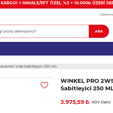
 KARGO! + HAVALE/EFT ÖZEL %3 + 10.000₺ ÜZERİ SE
Hakkım
ARA
emet Vida Sabitleyici 250 ML
WINKEL PRO 2W9
Sabitleyici 250 M
3.975,59 ₺
KDV Dahil