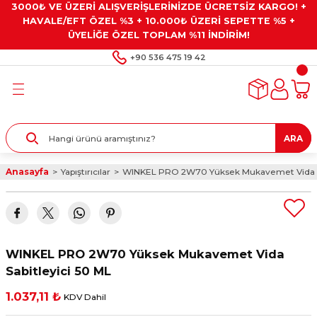
3000₺ VE ÜZERİ ALIŞVERİŞLERİNİZDE ÜCRETSİZ KARGO! +
Geri Dön
Geri Dön
Geri Dön
Geri Dön
Geri Dön
HAVALE/EFT ÖZEL %3 + 10.000₺ ÜZERİ SEPETTE %5 +
ÜYELİĞE ÖZEL TOPLAM %11 İNDİRİM!
ar
eyler
e Gresler
ndırma Taşları ve
+90 536 475 19 42
ar
eyiciler
ve Alet Setleri
ırıcılar
- Kaplama
ı
llenler
ARA
kler
eyler
ar ve Aksesuarları
Anasayfa
Yapıştırıcılar
WINKEL PRO 2W70 Yüksek Mukavemet Vida Sa
r
tırıcılar
arı
ı
 Yapıştırıcılar
ik Kesme Ve Taşlama Sıvıları
 Bits Uçlar
WINKEL PRO 2W70 Yüksek Mukavemet Vida
lar
yleri
ları
ciler
Sabitleyici 50 ML
1.037,11 ₺
KDV Dahil
r
ler
ciler
etler ve Multimetreler