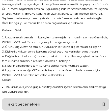
üzere geliştirilmiş, ısıya dayanıklı ve yüksek mukavemetli bir yapıştırıcı üründür.
Ürün, metal bağlantılar arasına uygulandığında ve havasız ortamda reaksiyona
girerek kürlenir. 180°C'ye kadar olan sıcaklıklara dayanabilme özelliği vardır.
Saplama cıvataların, rulman yataklarının sökülmeden sabitlenmesini sağlar.
Özellikle ağır yüke maruz kalan vida bağlantıları için idealdir.
Kullanım Şekli:
Uygulanacak parçaların kuru, temiz ve yağdan arındırılmış olması önemlidir;
WINKEL PRO Fast Cleaner ile yüzey temizliği tavsiye edilir.
Ürünü diş yüzeyine tam tur uygulayın (erkek ve dişi parçaları birleştirin).
Dişlileri sıktıktan sonra kuruma süresi boyunca yerinden oynatmayın.
Bağlantının bulunduğu sistem, maksimum koşullarda çalıştırılmadan önce
tam kuruma süresinin (24 saat) dolmasını bekleyin.
Metalin cinsine göre tam kuruma süresi maksimum 24 saattir.
Uygulama sıcaklığı +5°C altında ise, kuruma süresini hızlandırmak için
WINKEL PRO Anaerobic Activator kullanılabilir.
Notlar:
Bu ürün, oksijen ve güçlü oksitleyici asitler içeren sistemlerin sızdırmazlığı
için uygun değildir.
Taksit Seçenekleri