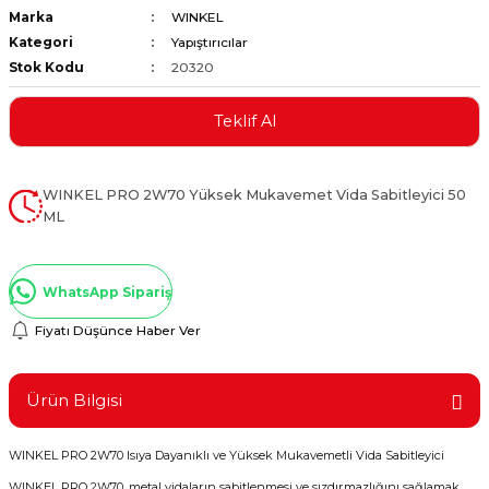
Marka
WINKEL
ştırıclar
lar ve Penseler
Kategori
Yapıştırıcılar
Stok Kodu
20320
cılar
i
Teklif Al
erleri
e Eğeler
i Kaplamalar
WINKEL PRO 2W70 Yüksek Mukavemet Vida Sabitleyici 50
ML
etleri
WhatsApp Sipariş
Fiyatı Düşünce Haber Ver
Atölye Aletleri
Ürün Bilgisi
 Aksesuarları
WINKEL PRO 2W70 Isıya Dayanıklı ve Yüksek Mukavemetli Vida Sabitleyici
WINKEL PRO 2W70, metal vidaların sabitlenmesi ve sızdırmazlığını sağlamak