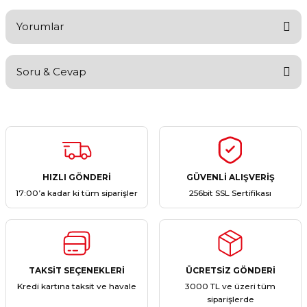
Yorumlar
Soru & Cevap
Bu ürüne ilk yorumu siz yapın!
Yorum Yaz
Ürün hakkında henüz soru sorulmamış.
Soru Sor
HIZLI GÖNDERİ
GÜVENLİ ALIŞVERİŞ
17:00’a kadar ki tüm siparişler
256bit SSL Sertifikası
TAKSİT SEÇENEKLERİ
ÜCRETSİZ GÖNDERİ
Kredi kartına taksit ve havale
3000 TL ve üzeri tüm
siparişlerde