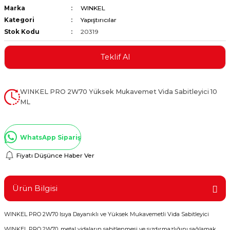
Marka
WINKEL
ştırıclar
lar ve Penseler
Kategori
Yapıştırıcılar
Stok Kodu
20319
cılar
i
Teklif Al
erleri
e Eğeler
i Kaplamalar
WINKEL PRO 2W70 Yüksek Mukavemet Vida Sabitleyici 10
ML
etleri
WhatsApp Sipariş
Fiyatı Düşünce Haber Ver
Atölye Aletleri
Ürün Bilgisi
 Aksesuarları
WINKEL PRO 2W70 Isıya Dayanıklı ve Yüksek Mukavemetli Vida Sabitleyici
WINKEL PRO 2W70, metal vidaların sabitlenmesi ve sızdırmazlığını sağlamak