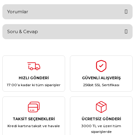
Yorumlar
Soru & Cevap
Bu ürüne ilk yorumu siz yapın!
Yorum Yaz
Ürün hakkında henüz soru sorulmamış.
Soru Sor
HIZLI GÖNDERİ
GÜVENLİ ALIŞVERİŞ
17:00’a kadar ki tüm siparişler
256bit SSL Sertifikası
TAKSİT SEÇENEKLERİ
ÜCRETSİZ GÖNDERİ
Kredi kartına taksit ve havale
3000 TL ve üzeri tüm
siparişlerde