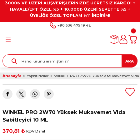
3000₺ VE ÜZERİ ALIŞVERİŞLERİNİZDE ÜCRETSİZ KARGO! +
Geri Dön
Geri Dön
Geri Dön
Geri Dön
Geri Dön
HAVALE/EFT ÖZEL %3 + 10.000₺ ÜZERİ SEPETTE %5 +
ÜYELİĞE ÖZEL TOPLAM %11 İNDİRİM!
ar
eyler
e Gresler
ndırma Taşları ve
+90 536 475 19 42
ar
eyiciler
ve Alet Setleri
ırıcılar
- Kaplama
ı
llenler
ARA
kler
eyler
ar ve Aksesuarları
Anasayfa
Yapıştırıcılar
WINKEL PRO 2W70 Yüksek Mukavemet Vida Sa
r
tırıcılar
arı
ı
 Yapıştırıcılar
ik Kesme Ve Taşlama Sıvıları
 Bits Uçlar
WINKEL PRO 2W70 Yüksek Mukavemet Vida
lar
yleri
ları
ciler
Sabitleyici 10 ML
370,81 ₺
KDV Dahil
r
ler
ciler
etler ve Multimetreler