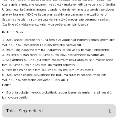
üzere geliştirilmiş, ısıya dayanıklı ve yüksek mukavemetli bir yapıştırıcı üründür.
Ürün, metal bağlantılar arasına uygulandığında ve havasız ortamda reaksiyona
girerek kürlenir. 180°C'ye kadar olan sıcaklıklara dayanabilme özelliği vardır.
Saplama cıvataların, rulman yataklarının sökülmeden sabitlenmesini sağlar.
Özellikle ağır yüke maruz kalan vida bağlantıları için idealdir.
Kullanım Şekli:
Uygulanacak parçaların kuru, temiz ve yağdan arındırılmış olması önemlidir;
WINKEL PRO Fast Cleaner ile yüzey temizliği tavsiye edilir.
Ürünü diş yüzeyine tam tur uygulayın (erkek ve dişi parçaları birleştirin).
Dişlileri sıktıktan sonra kuruma süresi boyunca yerinden oynatmayın.
Bağlantının bulunduğu sistem, maksimum koşullarda çalıştırılmadan önce
tam kuruma süresinin (24 saat) dolmasını bekleyin.
Metalin cinsine göre tam kuruma süresi maksimum 24 saattir.
Uygulama sıcaklığı +5°C altında ise, kuruma süresini hızlandırmak için
WINKEL PRO Anaerobic Activator kullanılabilir.
Notlar:
Bu ürün, oksijen ve güçlü oksitleyici asitler içeren sistemlerin sızdırmazlığı
için uygun değildir.
Taksit Seçenekleri