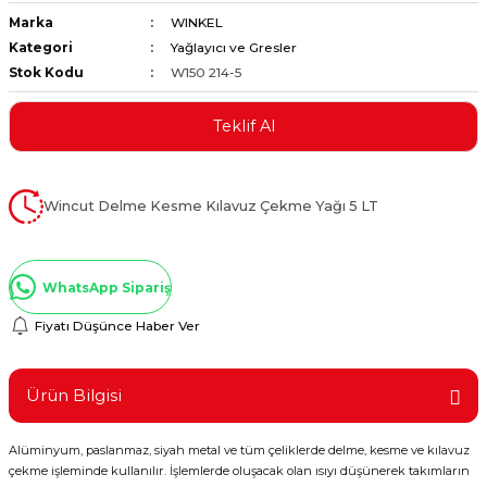
Marka
WINKEL
ştırıclar
lar ve Penseler
Kategori
Yağlayıcı ve Gresler
Stok Kodu
W150 214-5
cılar
i
Teklif Al
erleri
e Eğeler
i Kaplamalar
Wincut Delme Kesme Kılavuz Çekme Yağı 5 LT
etleri
WhatsApp Sipariş
Fiyatı Düşünce Haber Ver
Atölye Aletleri
Ürün Bilgisi
Alüminyum, paslanmaz, siyah metal ve tüm çeliklerde delme, kesme ve kılavuz
 Aksesuarları
çekme işleminde kullanılır. İşlemlerde oluşacak olan ısıyı düşünerek takımların