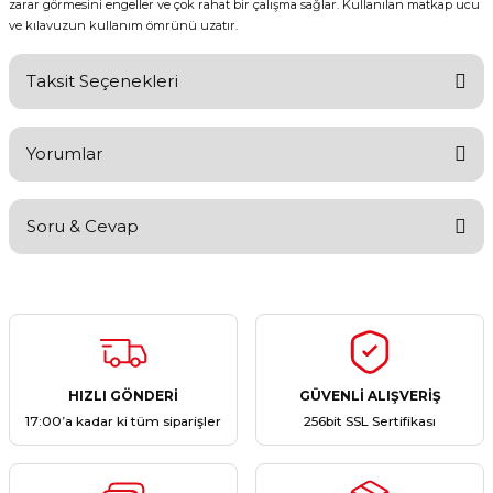
zarar görmesini engeller ve çok rahat bir çalışma sağlar. Kullanılan matkap ucu
ve kılavuzun kullanım ömrünü uzatır.
Taksit Seçenekleri
Yorumlar
Soru & Cevap
Bu ürüne ilk yorumu siz yapın!
Yorum Yaz
Ürün hakkında henüz soru sorulmamış.
Soru Sor
HIZLI GÖNDERİ
GÜVENLİ ALIŞVERİŞ
17:00’a kadar ki tüm siparişler
256bit SSL Sertifikası