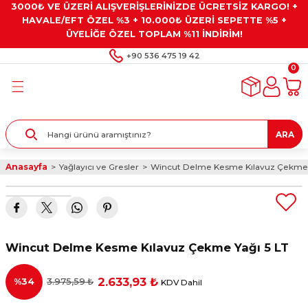
3000₺ VE ÜZERİ ALIŞVERİŞLERİNİZDE ÜCRETSİZ KARGO! +
Geri Dön
Geri Dön
Geri Dön
Geri Dön
Geri Dön
HAVALE/EFT ÖZEL %3 + 10.000₺ ÜZERİ SEPETTE %5 +
ÜYELİĞE ÖZEL TOPLAM %11 İNDİRİM!
ar
eyler
e Gresler
ndırma Taşları ve
+90 536 475 19 42
0
ar
eyiciler
ve Alet Setleri
ırıcılar
- Kaplama
ı
llenler
ARA
kler
eyler
ar ve Aksesuarları
Anasayfa
Yağlayıcı ve Gresler
Wincut Delme Kesme Kılavuz Çekme Y
r
tırıcılar
arı
ı
 Yapıştırıcılar
ik Kesme Ve Taşlama Sıvıları
 Bits Uçlar
Wincut Delme Kesme Kılavuz Çekme Yağı 5 LT
lar
yleri
ları
ciler
2.633,93 ₺
%34
3.975,59 ₺
KDV Dahil
r
ler
ciler
etler ve Multimetreler