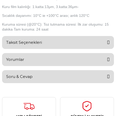
Kuru film kalınlığı: 1.katta:13μm, 3.katta:36μm-
Sıcaklık dayanımı: 10°C ie +100°C arası; anlık 120°C
Kuruma süresi (@20°C): Toz tutmama süresi: İlk zar oluşumu: 15
dakika Tam kuruma: 24 saat
Taksit Seçenekleri
Yorumlar
Soru & Cevap
Bu ürüne ilk yorumu siz yapın!
Yorum Yaz
Ürün hakkında henüz soru sorulmamış.
Soru Sor