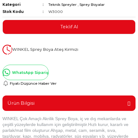
Kategori
Teknik Spreyler
,
Sprey Boyalar
ştırıclar
lar ve Penseler
Stok Kodu
W3000
cılar
i
Teklif Al
erleri
e Eğeler
WINKEL Sprey Boya Ateş Kırmızı
i Kaplamalar
etleri
WhatsApp Sipariş
Fiyatı Düşünce Haber Ver
Atölye Aletleri
Ürün Bilgisi
WINKEL Çok Amaçlı Akrilik Sprey Boya, iç ve dış mekanlarda ve
çeşitli yüzeylerde kullanım için geliştirilmiştir.Hızlı kurur, kararlı ve
 Aksesuarları
parlak/mat film oluşturur.Ahşap, metal, cam, seramik, sıva,
taş/duvar, kapı, mobilya, radyatörler, süs eşyaları v.b. yüzeylerde