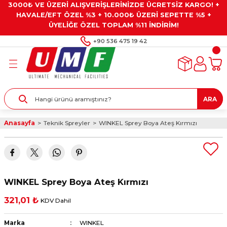
3000₺ VE ÜZERİ ALIŞVERİŞLERİNİZDE ÜCRETSİZ KARGO! +
Geri Dön
Geri Dön
Geri Dön
Geri Dön
Geri Dön
HAVALE/EFT ÖZEL %3 + 10.000₺ ÜZERİ SEPETTE %5 +
ÜYELİĞE ÖZEL TOPLAM %11 İNDİRİM!
ar
eyler
e Gresler
ndırma Taşları ve
+90 536 475 19 42
ar
eyiciler
ve Alet Setleri
ırıcılar
- Kaplama
ı
llenler
ARA
kler
eyler
ar ve Aksesuarları
Anasayfa
Teknik Spreyler
WINKEL Sprey Boya Ateş Kırmızı
r
tırıcılar
arı
ı
 Yapıştırıcılar
ik Kesme Ve Taşlama Sıvıları
 Bits Uçlar
WINKEL Sprey Boya Ateş Kırmızı
lar
yleri
ları
ciler
321,01 ₺
KDV Dahil
r
ler
ciler
etler ve Multimetreler
Marka
WINKEL