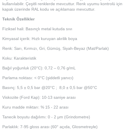
kullanılabilir. Çeşitli renklerde mevcuttur. Renk uyumu kontrolü için
kapak üzerinde RAL kodu ve açıklaması mevcuttur.
Teknik Özellikler
Fiziksel hali: Basınçlı metal kutuda sıvı
Kimyasal içerik: Hızlı kuruyan akrilik boya
Renk: Sarı, Kırmızı, Gri, Gümüş, Siyah-Beyaz (Mat/Parlak)
Koku: Karakteristik
Bağıl yoğunluk (20°C): 0,72 – 0,76 g/mL
Parlama noktası: < 0°C (şiddetli yanıcı)
Basınç: 5,5 ± 0,5 bar @20°C ; 8,0 ± 0,5 bar @50°C
Viskozite (Ford Kap): 10-13 saniye arası
Kuru madde miktarı: % 15 - 22 arası
Tanecik boyutu dağılımı: 0 - 2 μm (Grindometre)
Parlaklık: 7-95 gloss arası (60° açıda, Glosmetreyle)