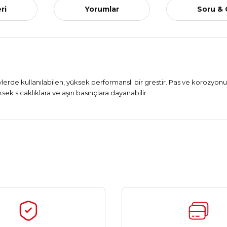
ri
Yorumlar
Soru &
eylerde kullanılabilen, yüksek performanslı bir grestir. Pas ve korozyo
ek sıcaklıklara ve aşırı basınçlara dayanabilir.
Ürün hakkında henüz soru sorulmamış.
Bu ürüne ilk yorumu siz yapın!
Yorum Yaz
Soru Sor