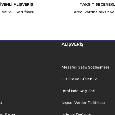
ÜVENLİ ALIŞVERİŞ
TAKSİT SEÇENEKL
6bit SSL Sertifikası
Kredi kartına taksit ve
ALIŞVERİŞ
Mesafeli Satış Sözleşmesi
Gizlilik ve Güvenlik
İptal İade Koşullari
u
Kişisel Veriler Politikası
rim Formu
İade ve Değişim