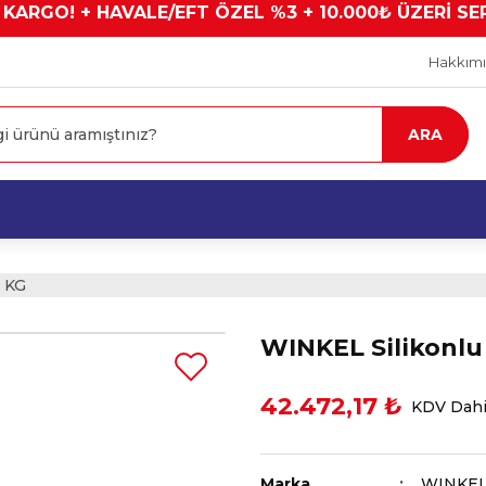
 KARGO! + HAVALE/EFT ÖZEL %3 + 10.000₺ ÜZERİ SE
Hakkım
ARA
6 KG
WINKEL Silikonlu
42.472,17 ₺
KDV Dahi
Marka
WINKE