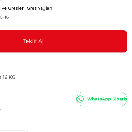
ı ve Gresler
,
Gres Yağları
0-16
Teklif Al
s 16 KG
WhatsApp Sipariş
r