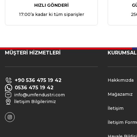
HIZLI GÖNDERİ
G
17:00’a kadar ki tüm siparişler
25
MÜŞTERİ HİZMETLERİ
KURUMSAL
+90 536 475 19 42
Hakkımızda
0536 475 19 42
Mağazamız
info@umfendustri.com
İletişim Bilgilerimiz
İletişim
İletişim Form
Havale Bildi