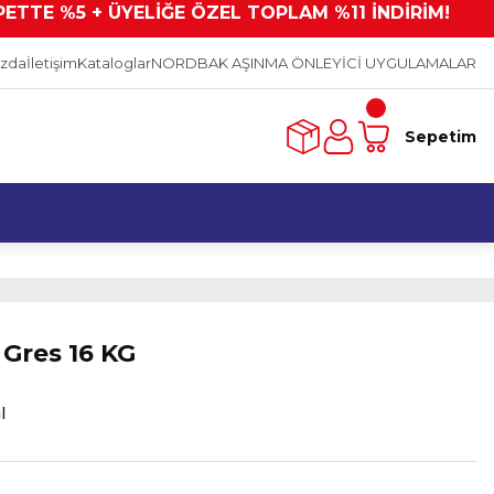
PETTE %5 + ÜYELİĞE ÖZEL TOPLAM %11 İNDİRİM!
ızda
İletişim
Kataloglar
NORDBAK AŞINMA ÖNLEYİCİ UYGULAMALAR
Sepetim
 Gres 16 KG
l
L