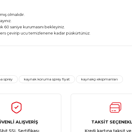
mış olmalıdır.
ayınız.
ık 60 saniye kurumasını bekleyiniz.
ers çevirip ucu temizlenene kadar püskürtünüz.
Ürün hakkında henüz soru sorulmamış.
Bu ürüne ilk yorumu siz yapın!
a sprey
kaynak koruma sprey fiyat
kaynakçı ekipmanları
Yorum Yaz
Soru Sor
ÜVENLİ ALIŞVERİŞ
TAKSİT SEÇENEKL
6bit SSL Sertifikası
Kredi kartına taksit ve