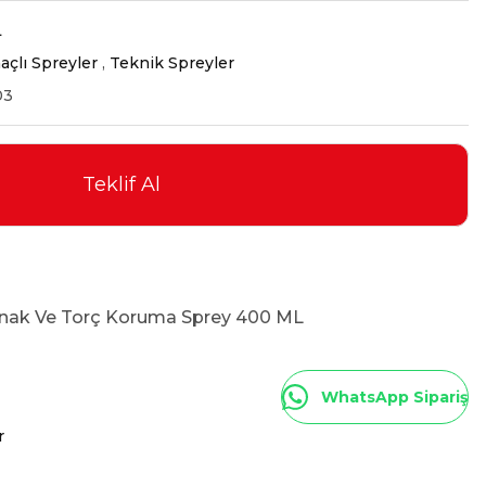
L
çlı Spreyler
,
Teknik Spreyler
03
Teklif Al
nak Ve Torç Koruma Sprey 400 ML
WhatsApp Sipariş
r