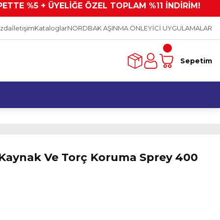
PETTE %5 + ÜYELİĞE ÖZEL TOPLAM %11 İNDİRİM!
ızda
İletişim
Kataloglar
NORDBAK AŞINMA ÖNLEYİCİ UYGULAMALAR
Sepetim
Kaynak Ve Torç Koruma Sprey 400