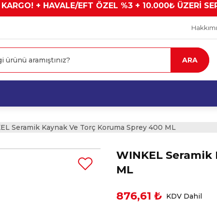
 KARGO! + HAVALE/EFT ÖZEL %3 + 10.000₺ ÜZERİ SE
Hakkım
ARA
L Seramik Kaynak Ve Torç Koruma Sprey 400 ML
WINKEL Seramik 
ML
876,61 ₺
KDV Dahil