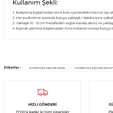
Kullanım Şekli:
Kullanıma başlamadan önce kutu içerisindeki mevcut ısıyı al
Her püskürtme arasında kutuyu yaklaşık 1 dakika iyice çalkal
Yaklaşık 10 - 15 cm mesafeden soğuk kanala sıkınız ve yaklaş
Kaynak işlemine başlamadan önce kullanım sonrası kutuyu t
Etiketler :
winkel torç kaynak sprey
winkel torç kaynak korum
HIZLI GÖNDERİ
G
17:00’a kadar ki tüm siparişler
25