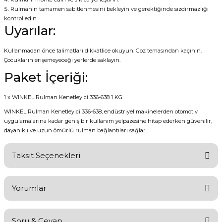
Rulmanın tamamen sabitlenmesini bekleyin ve gerektiğinde sızdırmazlığı
kontrol edin.
Uyarılar:
Kullanmadan önce talimatları dikkatlice okuyun. Göz temasından kaçının.
Çocukların erişemeyeceği yerlerde saklayın.
Paket İçeriği:
1 x WINKEL Rulman Kenetleyici 336-638 1 KG
WINKEL Rulman Kenetleyici 336-638, endüstriyel makinelerden otomotiv
uygulamalarına kadar geniş bir kullanım yelpazesine hitap ederken güvenilir,
dayanıklı ve uzun ömürlü rulman bağlantıları sağlar.
Taksit Seçenekleri
Yorumlar
Soru & Cevap