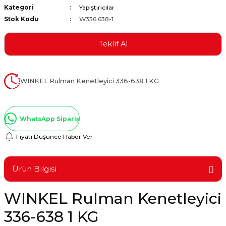
Kategori
Yapıştırıcılar
ştırıclar
lar ve Penseler
Stok Kodu
W336 638-1
cılar
i
Teklif Al
erleri
e Eğeler
WINKEL Rulman Kenetleyici 336-638 1 KG
i Kaplamalar
etleri
WhatsApp Sipariş
Fiyatı Düşünce Haber Ver
Atölye Aletleri
Ürün Bilgisi
WINKEL Rulman Kenetleyici
 Aksesuarları
336-638 1 KG