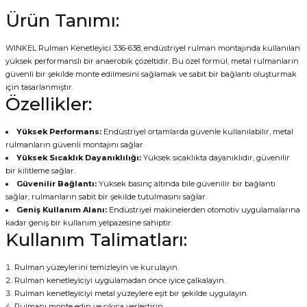
Ürün Tanımı:
WINKEL Rulman Kenetleyici 336-638, endüstriyel rulman montajında kullanılan
yüksek performanslı bir anaerobik çözeltidir. Bu özel formül, metal rulmanların
güvenli bir şekilde monte edilmesini sağlamak ve sabit bir bağlantı oluşturmak
için tasarlanmıştır.
Özellikler:
Yüksek Performans:
Endüstriyel ortamlarda güvenle kullanılabilir, metal
rulmanların güvenli montajını sağlar.
Yüksek Sıcaklık Dayanıklılığı:
Yüksek sıcaklıkta dayanıklıdır, güvenilir
bir kilitleme sağlar.
Güvenilir Bağlantı:
Yüksek basınç altında bile güvenilir bir bağlantı
sağlar, rulmanların sabit bir şekilde tutulmasını sağlar.
Geniş Kullanım Alanı:
Endüstriyel makinelerden otomotiv uygulamalarına
kadar geniş bir kullanım yelpazesine sahiptir.
Kullanım Talimatları:
Rulman yüzeylerini temizleyin ve kurulayın.
Rulman kenetleyiciyi uygulamadan önce iyice çalkalayın.
Rulman kenetleyiciyi metal yüzeylere eşit bir şekilde uygulayın.
Rulmanı monte edin ve sıkıca yerleştirin.