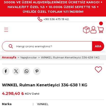
3000₺ VE ÜZERİ ALIŞVERİŞLERİNİZDE ÜCRETSİZ KARGO! +
Geri Dön
Geri Dön
Geri Dön
Geri Dön
Geri Dön
HAVALE/EFT ÖZEL %3 + 10.000₺ ÜZERİ SEPETTE %5 +
ÜYELİĞE ÖZEL TOPLAM %11 İNDİRİM!
ar
eyler
e Gresler
ndırma Taşları ve
+90 536 475 19 42
ar
eyiciler
ve Alet Setleri
ırıcılar
- Kaplama
ı
llenler
ARA
kler
eyler
ar ve Aksesuarları
Anasayfa
Yapıştırıcılar
WINKEL Rulman Kenetleyici 336-638 1 KG
r
tırıcılar
arı
ı
 Yapıştırıcılar
ik Kesme Ve Taşlama Sıvıları
 Bits Uçlar
WINKEL Rulman Kenetleyici 336-638 1 KG
lar
yleri
ları
ciler
4.298,40 ₺
KDV Dahil
r
ler
ciler
etler ve Multimetreler
Marka
WINKEL