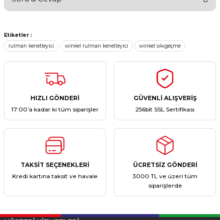
Bu ürüne ilk yorumu siz yapın!
Etiketler :
Yorum Yaz
Ürün hakkında henüz soru sorulmamış.
rulman kenetleyici
winkel rulman kenetleyici
winkel sıkıgeçme
Soru Sor
HIZLI GÖNDERİ
GÜVENLİ ALIŞVERİŞ
17:00’a kadar ki tüm siparişler
256bit SSL Sertifikası
TAKSİT SEÇENEKLERİ
ÜCRETSİZ GÖNDERİ
Kredi kartına taksit ve havale
3000 TL ve üzeri tüm
siparişlerde