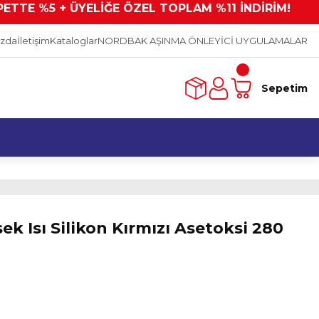
PETTE %5 + ÜYELİĞE ÖZEL TOPLAM %11 İNDİRİM!
ızda
İletişim
Kataloglar
NORDBAK AŞINMA ÖNLEYİCİ UYGULAMALAR
Sepetim
 Isı Silikon Kırmızı Asetoksi 280