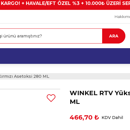
 KARGO! + HAVALE/EFT ÖZEL %3 + 10.000₺ ÜZERİ SE
Hakkım
ARA
Kırmızı Asetoksi 280 ML
WINKEL RTV Yüksek
ML
466,70 ₺
KDV Dahil