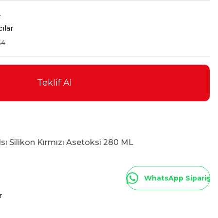
L
cılar
54
Teklif Al
ı Silikon Kırmızı Asetoksi 280 ML
WhatsApp Sipariş
r