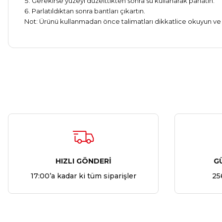
Gerekirse yüzeyi düzelttikten sonra su kullanarak parlatın.
Parlatıldıktan sonra bantları çıkartın.
Not: Ürünü kullanmadan önce talimatları dikkatlice okuyun ve 
HIZLI GÖNDERİ
G
17:00’a kadar ki tüm siparişler
25