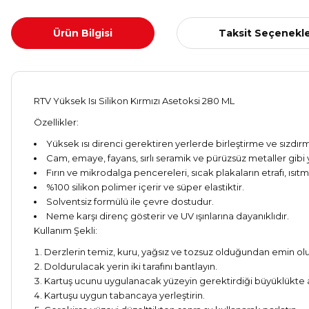
Ürün Bilgisi
Taksit Seçenekle
RTV Yüksek Isı Silikon Kırmızı Asetoksi 280 ML
Özellikler:
Yüksek ısı direnci gerektiren yerlerde birleştirme ve sızdırma
Cam, emaye, fayans, sırlı seramik ve pürüzsüz metaller gi
Fırın ve mikrodalga pencereleri, sıcak plakaların etrafı, ısıt
%100 silikon polimer içerir ve süper elastiktir.
Solventsiz formülü ile çevre dostudur.
Neme karşı direnç gösterir ve UV ışınlarına dayanıklıdır.
Kullanım Şekli:
Derzlerin temiz, kuru, yağsız ve tozsuz olduğundan emin olu
Doldurulacak yerin iki tarafını bantlayın.
Kartuş ucunu uygulanacak yüzeyin gerektirdiği büyüklükte açı
Kartuşu uygun tabancaya yerleştirin.