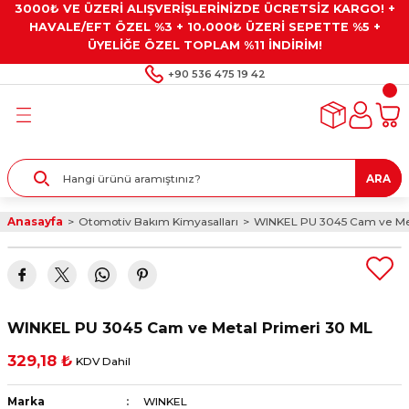
3000₺ VE ÜZERİ ALIŞVERİŞLERİNİZDE ÜCRETSİZ KARGO! +
Geri Dön
Geri Dön
Geri Dön
Geri Dön
Geri Dön
HAVALE/EFT ÖZEL %3 + 10.000₺ ÜZERİ SEPETTE %5 +
ÜYELİĞE ÖZEL TOPLAM %11 İNDİRİM!
ar
eyler
e Gresler
ndırma Taşları ve
+90 536 475 19 42
ar
eyiciler
ve Alet Setleri
ırıcılar
- Kaplama
ı
llenler
ARA
kler
eyler
ar ve Aksesuarları
Anasayfa
Otomotiv Bakım Kimyasalları
WINKEL PU 3045 Cam ve Met
r
tırıcılar
arı
ı
 Yapıştırıcılar
ik Kesme Ve Taşlama Sıvıları
 Bits Uçlar
WINKEL PU 3045 Cam ve Metal Primeri 30 ML
lar
yleri
ları
ciler
329,18 ₺
KDV Dahil
r
ler
ciler
etler ve Multimetreler
Marka
WINKEL