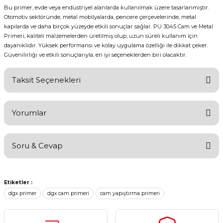
Bu primer, evde veya endüstriyel alanlarda kullanılmak üzere tasarlanmıştır.
Otomotiv sektöründe, metal mobilyalarda, pencere çerçevelerinde, metal
kapılarda ve daha birçok yüzeyde etkili sonuçlar sağlar. PU 3045 Cam ve Metal
Primeri, kaliteli malzemelerden üretilmiş olup, uzun süreli kullanım için
dayanıklıdır. Yüksek performansı ve kolay uygulama özelliği ile dikkat çeker.
Güvenilirliği ve etkili sonuçlarıyla, en iyi seçeneklerden biri olacaktır.
Taksit Seçenekleri
Yorumlar
Soru & Cevap
Bu ürüne ilk yorumu siz yapın!
Etiketler :
Yorum Yaz
Ürün hakkında henüz soru sorulmamış.
dgx primer
dgx cam primeri
cam yapıştırma primeri
Soru Sor