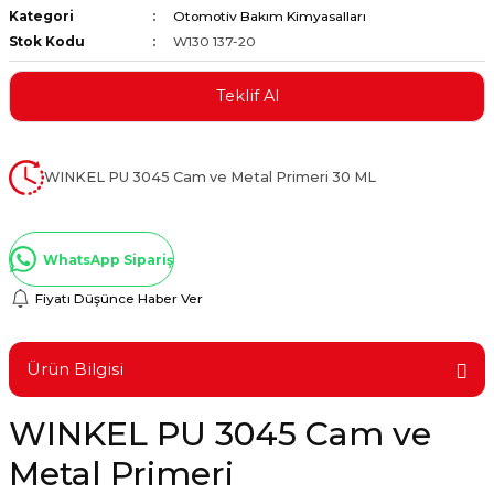
Kategori
Otomotiv Bakım Kimyasalları
ştırıclar
lar ve Penseler
Stok Kodu
W130 137-20
cılar
i
Teklif Al
erleri
e Eğeler
WINKEL PU 3045 Cam ve Metal Primeri 30 ML
i Kaplamalar
etleri
WhatsApp Sipariş
Fiyatı Düşünce Haber Ver
Atölye Aletleri
Ürün Bilgisi
WINKEL PU 3045 Cam ve
 Aksesuarları
Metal Primeri