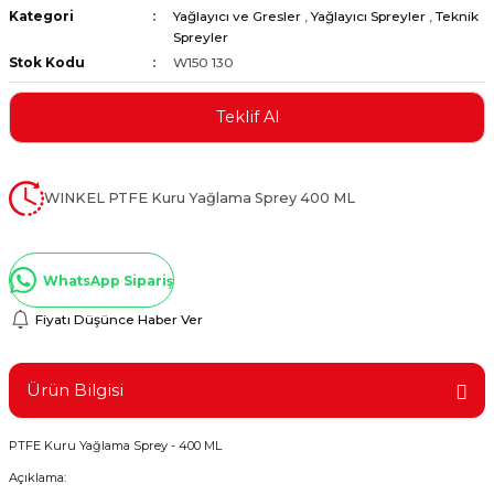
Kategori
Yağlayıcı ve Gresler
,
Yağlayıcı Spreyler
,
Teknik
ştırıclar
lar ve Penseler
Spreyler
Stok Kodu
W150 130
cılar
i
Teklif Al
erleri
e Eğeler
i Kaplamalar
WINKEL PTFE Kuru Yağlama Sprey 400 ML
etleri
WhatsApp Sipariş
Fiyatı Düşünce Haber Ver
Atölye Aletleri
Ürün Bilgisi
PTFE Kuru Yağlama Sprey - 400 ML
 Aksesuarları
Açıklama: