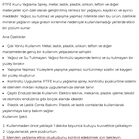
PTFE Kuru Yağlama Sprey, metal, lastik, plastik, silikon, teflon ve diğer
materyaller için özel olarak geliştirilmiş renksiz bir yağlayıcı, kaydırıcı ve ayırıcı
maddedir. Yağsız, su tutmaz ve yapışma yapmaz nitelikte olan bu ürün, özellikle
mineral yağların veya gresin kirlenme nedeniyle kullanılamadığı yerlerde etkili
bir çözüm sunar.
Ana Özellikler:
Çok Yönlü Kullanım: Metal, lastik, plastik, silikon, teflon ve diğer
malzemelerde geniş bir kullanım yelpazesine sahiptir.
Yağsız ve Su Tutmayan: Yağsız formülü sayesinde temiz ve su tutmayan bir
yüzey bırakır.
Yapışma Yapmaz: Yüzeylere yapışma yapmaz, sürtünmeyi azaltır ve kaygan
bir yüzey oluşturur.
Kontrollü Uygulama: PTFE kuru yağlama sprey, kontrollü püskürtme sistemi
ile istenilen miktarı kolayca uygulamanıza olanak tanır.
Çeşitli Endüstrilerde Kullanım: Elektro teknik, mekanik, plastik işleme, tekstil
ve otomotiv endüstrisi gibi birçok alanda idealdir.
Plastik ve Lastik Conta Bakımı: Plastik ve lastik contalarda kullanılarak
yaşlanmaya karşı bakım sağlar.
Kullanım Şekli:
Kullanmadan önce yaklaşık 1 dakika boyunca kutuyu kuvvetlice çalkalayın.
Uygulanacak yere püskürtün.
İstenilen yağlama etkisi oluştuğunu kontrol edebilmek için bekleyin.