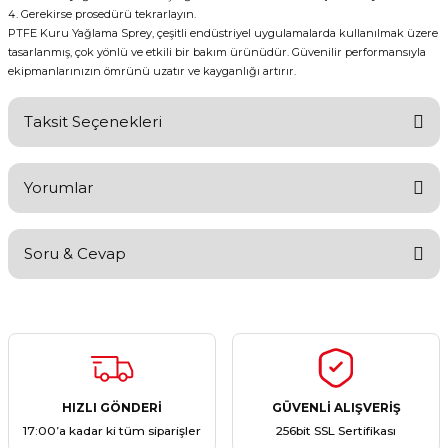
Gerekirse prosedürü tekrarlayın.
PTFE Kuru Yağlama Sprey, çeşitli endüstriyel uygulamalarda kullanılmak üzere
tasarlanmış, çok yönlü ve etkili bir bakım ürünüdür. Güvenilir performansıyla
ekipmanlarınızın ömrünü uzatır ve kayganlığı artırır.
Taksit Seçenekleri
Yorumlar
Soru & Cevap
Bu ürüne ilk yorumu siz yapın!
Yorum Yaz
Ürün hakkında henüz soru sorulmamış.
Soru Sor
HIZLI GÖNDERİ
GÜVENLİ ALIŞVERİŞ
17:00’a kadar ki tüm siparişler
256bit SSL Sertifikası