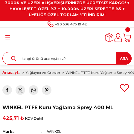
3000₺ VE ÜZERİ ALIŞVERİŞLERİNİZDE ÜCRETSİZ KARGO! +
Geri Dön
Geri Dön
Geri Dön
Geri Dön
Geri Dön
HAVALE/EFT ÖZEL %3 + 10.000₺ ÜZERİ SEPETTE %5 +
ÜYELİĞE ÖZEL TOPLAM %11 İNDİRİM!
ar
eyler
e Gresler
ndırma Taşları ve
+90 536 475 19 42
ar
eyiciler
ve Alet Setleri
ırıcılar
- Kaplama
ı
llenler
ARA
kler
eyler
ar ve Aksesuarları
Anasayfa
Yağlayıcı ve Gresler
WINKEL PTFE Kuru Yağlama Sprey 40
r
tırıcılar
arı
ı
 Yapıştırıcılar
ik Kesme Ve Taşlama Sıvıları
 Bits Uçlar
WINKEL PTFE Kuru Yağlama Sprey 400 ML
lar
yleri
ları
ciler
425,71 ₺
KDV Dahil
r
ler
ciler
etler ve Multimetreler
Marka
WINKEL