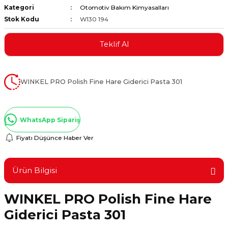
Kategori
Otomotiv Bakım Kimyasalları
ştırıclar
lar ve Penseler
Stok Kodu
W130 194
cılar
i
Teklif Al
erleri
e Eğeler
WINKEL PRO Polish Fine Hare Giderici Pasta 301
i Kaplamalar
etleri
WhatsApp Sipariş
Fiyatı Düşünce Haber Ver
Atölye Aletleri
Ürün Bilgisi
WINKEL PRO Polish Fine Hare
Giderici Pasta 301
 Aksesuarları