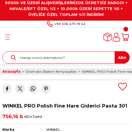
3000₺ VE ÜZERİ ALIŞVERİŞLERİNİZDE ÜCRETSİZ KARGO! +
Geri Dön
Geri Dön
Geri Dön
Geri Dön
Geri Dön
HAVALE/EFT ÖZEL %3 + 10.000₺ ÜZERİ SEPETTE %5 +
ÜYELİĞE ÖZEL TOPLAM %11 İNDİRİM!
ar
eyler
e Gresler
ndırma Taşları ve
+90 536 475 19 42
ar
eyiciler
ve Alet Setleri
ırıcılar
- Kaplama
ı
llenler
ARA
kler
eyler
ar ve Aksesuarları
Anasayfa
Otomotiv Bakım Kimyasalları
WINKEL PRO Polish Fine Hare
r
tırıcılar
arı
ı
 Yapıştırıcılar
ik Kesme Ve Taşlama Sıvıları
 Bits Uçlar
WINKEL PRO Polish Fine Hare Giderici Pasta 301
lar
yleri
ları
ciler
756,16 ₺
KDV Dahil
r
ler
ciler
etler ve Multimetreler
Marka
WINKEL