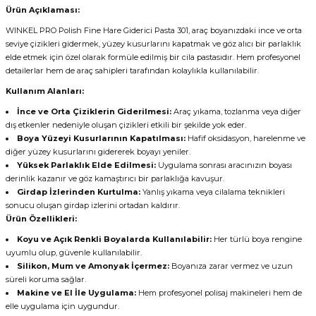
Ürün Açıklaması:
WINKEL PRO Polish Fine Hare Giderici Pasta 301, araç boyanızdaki ince ve orta
seviye çizikleri gidermek, yüzey kusurlarını kapatmak ve göz alıcı bir parlaklık
elde etmek için özel olarak formüle edilmiş bir cila pastasıdır. Hem profesyonel
detailerlar hem de araç sahipleri tarafından kolaylıkla kullanılabilir.
Kullanım Alanları:
İnce ve Orta Çiziklerin Giderilmesi:
Araç yıkama, tozlanma veya diğer
dış etkenler nedeniyle oluşan çizikleri etkili bir şekilde yok eder.
Boya Yüzeyi Kusurlarının Kapatılması:
Hafif oksidasyon, harelenme ve
diğer yüzey kusurlarını gidererek boyayı yeniler.
Yüksek Parlaklık Elde Edilmesi:
Uygulama sonrası aracınızın boyası
derinlik kazanır ve göz kamaştırıcı bir parlaklığa kavuşur.
Girdap İzlerinden Kurtulma:
Yanlış yıkama veya cilalama teknikleri
sonucu oluşan girdap izlerini ortadan kaldırır.
Ürün Özellikleri:
Koyu ve Açık Renkli Boyalarda Kullanılabilir:
Her türlü boya rengine
uyumlu olup, güvenle kullanılabilir.
Silikon, Mum ve Amonyak İçermez:
Boyanıza zarar vermez ve uzun
süreli koruma sağlar.
Makine ve El İle Uygulama:
Hem profesyonel polisaj makineleri hem de
elle uygulama için uygundur.