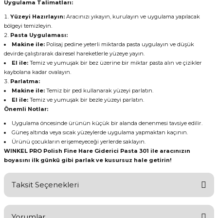
Uygulama Talimatları:
Yüzeyi Hazırlayın:
Aracınızı yıkayın, kurulayın ve uygulama yapılacak
bölgeyi temizleyin.
Pasta Uygulaması:
Makine ile:
Polisaj pedine yeterli miktarda pasta uygulayın ve düşük
devirde çalıştırarak dairesel hareketlerle yüzeye yayın.
El ile:
Temiz ve yumuşak bir bez üzerine bir miktar pasta alın ve çizikler
kaybolana kadar ovalayın.
Parlatma:
Makine ile:
Temiz bir ped kullanarak yüzeyi parlatın.
El ile:
Temiz ve yumuşak bir bezle yüzeyi parlatın.
Önemli Notlar:
Uygulama öncesinde ürünün küçük bir alanda denenmesi tavsiye edilir.
Güneş altında veya sıcak yüzeylerde uygulama yapmaktan kaçının.
Ürünü çocukların erişemeyeceği yerlerde saklayın.
WINKEL PRO Polish Fine Hare Giderici Pasta 301 ile aracınızın
boyasını ilk günkü gibi parlak ve kusursuz hale getirin!
Taksit Seçenekleri
Yorumlar