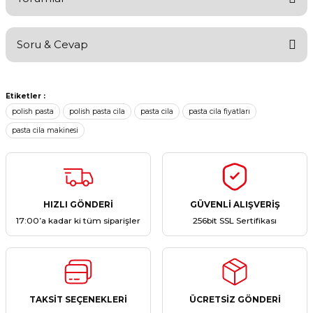
Soru & Cevap
Bu ürüne ilk yorumu siz yapın!
Etiketler :
Yorum Yaz
Ürün hakkında henüz soru sorulmamış.
polish pasta
polish pasta cila
pasta cila
pasta cila fiyatları
pasta cila makinesi
Soru Sor
HIZLI GÖNDERİ
GÜVENLİ ALIŞVERİŞ
17:00’a kadar ki tüm siparişler
256bit SSL Sertifikası
TAKSİT SEÇENEKLERİ
ÜCRETSİZ GÖNDERİ