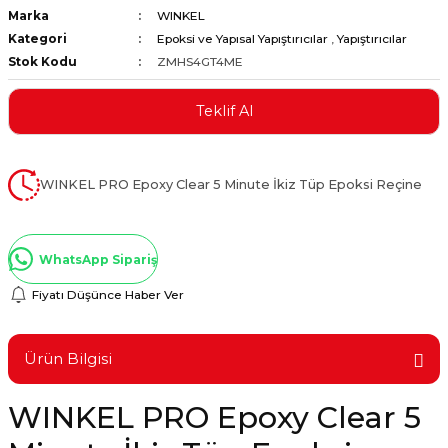
Marka
WINKEL
ştırıclar
lar ve Penseler
Kategori
Epoksi ve Yapısal Yapıştırıcılar
,
Yapıştırıcılar
Stok Kodu
ZMHS4GT4ME
cılar
i
Teklif Al
erleri
e Eğeler
i Kaplamalar
WINKEL PRO Epoxy Clear 5 Minute İkiz Tüp Epoksi Reçine
etleri
WhatsApp Sipariş
Fiyatı Düşünce Haber Ver
Atölye Aletleri
Ürün Bilgisi
WINKEL PRO Epoxy Clear 5
 Aksesuarları