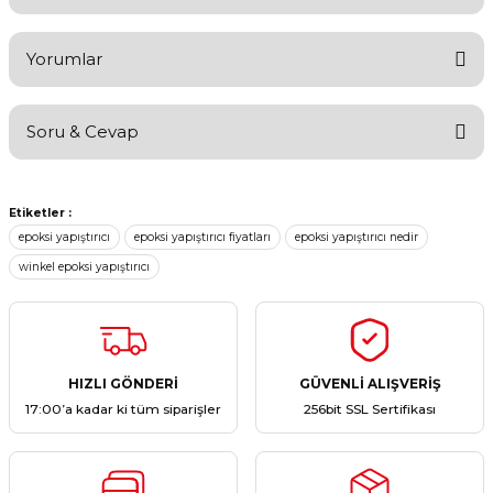
Yorumlar
Soru & Cevap
Bu ürüne ilk yorumu siz yapın!
Etiketler :
Yorum Yaz
Ürün hakkında henüz soru sorulmamış.
epoksi yapıştırıcı
epoksi yapıştırıcı fiyatları
epoksi yapıştırıcı nedir
winkel epoksi yapıştırıcı
Soru Sor
HIZLI GÖNDERİ
GÜVENLİ ALIŞVERİŞ
17:00’a kadar ki tüm siparişler
256bit SSL Sertifikası