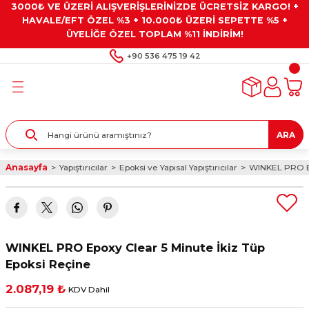
3000₺ VE ÜZERİ ALIŞVERİŞLERİNİZDE ÜCRETSİZ KARGO! +
Geri Dön
Geri Dön
Geri Dön
Geri Dön
Geri Dön
HAVALE/EFT ÖZEL %3 + 10.000₺ ÜZERİ SEPETTE %5 +
ÜYELİĞE ÖZEL TOPLAM %11 İNDİRİM!
ar
eyler
e Gresler
ndırma Taşları ve
+90 536 475 19 42
ar
eyiciler
ve Alet Setleri
ırıcılar
- Kaplama
ı
llenler
ARA
kler
eyler
ar ve Aksesuarları
Anasayfa
Yapıştırıcılar
Epoksi ve Yapısal Yapıştırıcılar
WINKEL PRO Ep
r
tırıcılar
arı
ı
 Yapıştırıcılar
ik Kesme Ve Taşlama Sıvıları
 Bits Uçlar
WINKEL PRO Epoxy Clear 5 Minute İkiz Tüp
lar
yleri
ları
ciler
Epoksi Reçine
2.087,19 ₺
KDV Dahil
r
ler
ciler
etler ve Multimetreler