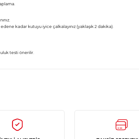
kaplama.
nınız.
ene kadar kutuyu iyice çalkalayınız (yaklaşık 2 dakika).
k testi önerilir.
Ürün hakkında henüz soru sorulmamış.
Bu ürüne ilk yorumu siz yapın!
Yorum Yaz
Soru Sor