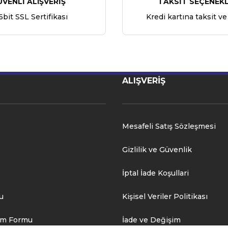
ÜVENLİ ALIŞVERİŞ
TAKSİT SEÇENEKL
6bit SSL Sertifikası
Kredi kartına taksit ve
ALIŞVERİŞ
Mesafeli Satış Sözleşmesi
Gizlilik ve Güvenlik
İptal İade Koşullari
u
Kişisel Veriler Politikası
rim Formu
İade ve Değişim