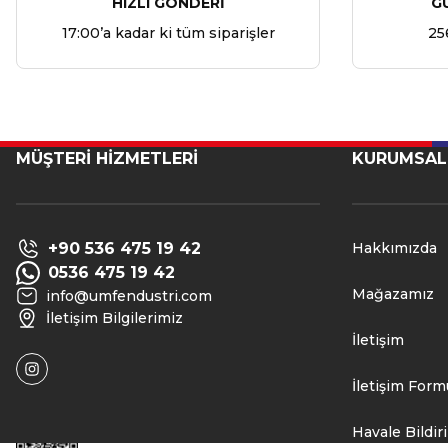
HIZLI GÖNDERİ
G
17:00’a kadar ki tüm siparişler
25
MÜŞTERİ HİZMETLERİ
KURUMSAL
+90 536 475 19 42
Hakkımızda
0536 475 19 42
Mağazamız
info@umfendustri.com
İletişim Bilgilerimiz
İletişim
İletişim Form
Havale Bildi