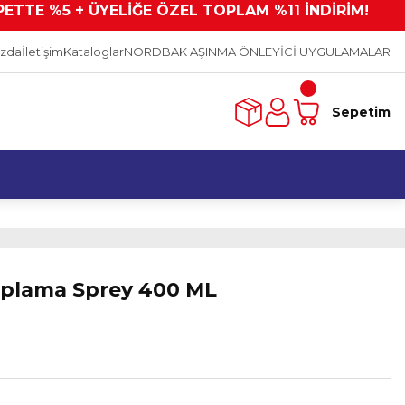
PETTE %5 + ÜYELİĞE ÖZEL TOPLAM %11 İNDİRİM!
ızda
İletişim
Kataloglar
NORDBAK AŞINMA ÖNLEYİCİ UYGULAMALAR
Sepetim
aplama Sprey 400 ML
L