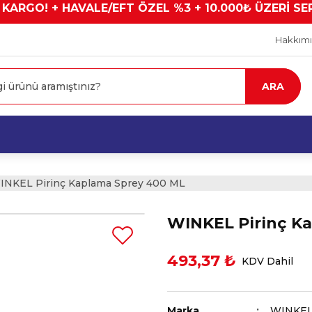
 KARGO! + HAVALE/EFT ÖZEL %3 + 10.000₺ ÜZERİ SE
Hakkım
ARA
INKEL Pirinç Kaplama Sprey 400 ML
WINKEL Pirinç K
493,37 ₺
KDV Dahil
Marka
WINKE