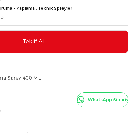
oruma - Kaplama
,
Teknik Spreyler
50
Teklif Al
ma Sprey 400 ML
WhatsApp Sipariş
r