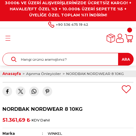
3000₺ VE ÜZERİ ALIŞVERİŞLERİNİZDE ÜCRETSİZ KARGO! +
Geri Dön
Geri Dön
Geri Dön
Geri Dön
Geri Dön
HAVALE/EFT ÖZEL %3 + 10.000₺ ÜZERİ SEPETTE %5 +
ÜYELİĞE ÖZEL TOPLAM %11 İNDİRİM!
ar
eyler
e Gresler
ndırma Taşları ve
+90 536 475 19 42
ar
eyiciler
ve Alet Setleri
ırıcılar
- Kaplama
ı
llenler
ARA
kler
eyler
ar ve Aksesuarları
Anasayfa
Aşınma Önleyiciler
NORDBAK NORDWEAR 8 10KG
r
tırıcılar
arı
ı
 Yapıştırıcılar
ik Kesme Ve Taşlama Sıvıları
 Bits Uçlar
NORDBAK NORDWEAR 8 10KG
lar
yleri
ları
ciler
51.361,69 ₺
KDV Dahil
r
ler
ciler
etler ve Multimetreler
Marka
WINKEL