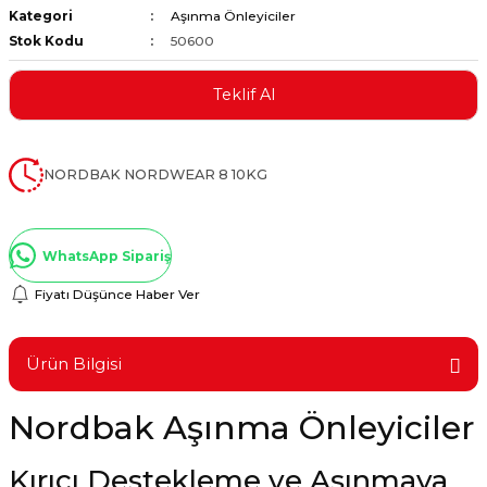
Kategori
Aşınma Önleyiciler
ştırıclar
lar ve Penseler
Stok Kodu
50600
cılar
i
Teklif Al
erleri
e Eğeler
NORDBAK NORDWEAR 8 10KG
i Kaplamalar
etleri
WhatsApp Sipariş
Fiyatı Düşünce Haber Ver
Atölye Aletleri
Ürün Bilgisi
Nordbak Aşınma Önleyiciler
 Aksesuarları
Kırıcı Destekleme ve Aşınmaya