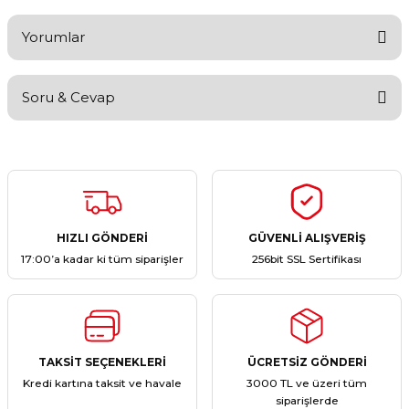
Yorumlar
Soru & Cevap
Bu ürüne ilk yorumu siz yapın!
Yorum Yaz
Ürün hakkında henüz soru sorulmamış.
Soru Sor
HIZLI GÖNDERİ
GÜVENLİ ALIŞVERİŞ
17:00’a kadar ki tüm siparişler
256bit SSL Sertifikası
TAKSİT SEÇENEKLERİ
ÜCRETSİZ GÖNDERİ
Kredi kartına taksit ve havale
3000 TL ve üzeri tüm
siparişlerde