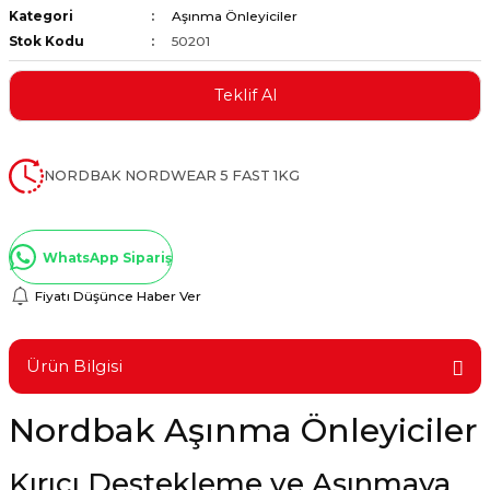
Kategori
Aşınma Önleyiciler
ştırıclar
lar ve Penseler
Stok Kodu
50201
cılar
i
Teklif Al
erleri
e Eğeler
NORDBAK NORDWEAR 5 FAST 1KG
i Kaplamalar
etleri
WhatsApp Sipariş
Fiyatı Düşünce Haber Ver
Atölye Aletleri
Ürün Bilgisi
Nordbak Aşınma Önleyiciler
 Aksesuarları
Kırıcı Destekleme ve Aşınmaya