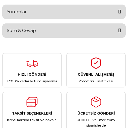
Yorumlar
Soru & Cevap
Bu ürüne ilk yorumu siz yapın!
Yorum Yaz
Ürün hakkında henüz soru sorulmamış.
Soru Sor
HIZLI GÖNDERİ
GÜVENLİ ALIŞVERİŞ
17:00’a kadar ki tüm siparişler
256bit SSL Sertifikası
TAKSİT SEÇENEKLERİ
ÜCRETSİZ GÖNDERİ
Kredi kartına taksit ve havale
3000 TL ve üzeri tüm
siparişlerde