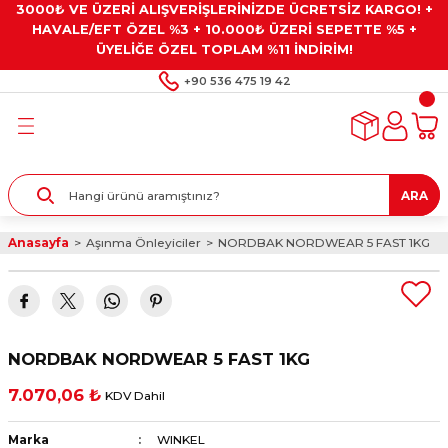
3000₺ VE ÜZERİ ALIŞVERİŞLERİNİZDE ÜCRETSİZ KARGO! +
Geri Dön
Geri Dön
Geri Dön
Geri Dön
Geri Dön
HAVALE/EFT ÖZEL %3 + 10.000₺ ÜZERİ SEPETTE %5 +
ÜYELİĞE ÖZEL TOPLAM %11 İNDİRİM!
ar
eyler
e Gresler
ndırma Taşları ve
+90 536 475 19 42
ar
eyiciler
ve Alet Setleri
ırıcılar
- Kaplama
ı
llenler
ARA
kler
eyler
ar ve Aksesuarları
Anasayfa
Aşınma Önleyiciler
NORDBAK NORDWEAR 5 FAST 1KG
r
tırıcılar
arı
ı
 Yapıştırıcılar
ik Kesme Ve Taşlama Sıvıları
 Bits Uçlar
NORDBAK NORDWEAR 5 FAST 1KG
lar
yleri
ları
ciler
7.070,06 ₺
KDV Dahil
r
ler
ciler
etler ve Multimetreler
Marka
WINKEL