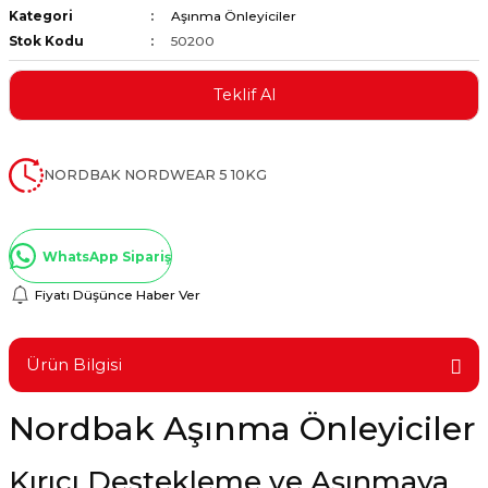
Kategori
Aşınma Önleyiciler
ştırıclar
lar ve Penseler
Stok Kodu
50200
cılar
i
Teklif Al
erleri
e Eğeler
NORDBAK NORDWEAR 5 10KG
i Kaplamalar
etleri
WhatsApp Sipariş
Fiyatı Düşünce Haber Ver
Atölye Aletleri
Ürün Bilgisi
Nordbak Aşınma Önleyiciler
 Aksesuarları
Kırıcı Destekleme ve Aşınmaya