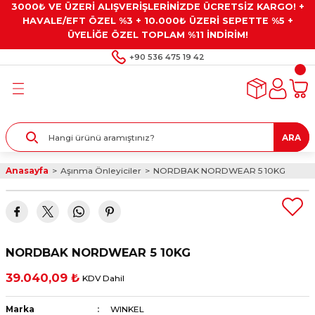
3000₺ VE ÜZERİ ALIŞVERİŞLERİNİZDE ÜCRETSİZ KARGO! +
Geri Dön
Geri Dön
Geri Dön
Geri Dön
Geri Dön
HAVALE/EFT ÖZEL %3 + 10.000₺ ÜZERİ SEPETTE %5 +
ÜYELİĞE ÖZEL TOPLAM %11 İNDİRİM!
ar
eyler
e Gresler
ndırma Taşları ve
+90 536 475 19 42
ar
eyiciler
ve Alet Setleri
ırıcılar
- Kaplama
ı
llenler
ARA
kler
eyler
ar ve Aksesuarları
Anasayfa
Aşınma Önleyiciler
NORDBAK NORDWEAR 5 10KG
r
tırıcılar
arı
ı
 Yapıştırıcılar
ik Kesme Ve Taşlama Sıvıları
 Bits Uçlar
NORDBAK NORDWEAR 5 10KG
lar
yleri
ları
ciler
39.040,09 ₺
KDV Dahil
r
ler
ciler
etler ve Multimetreler
Marka
WINKEL