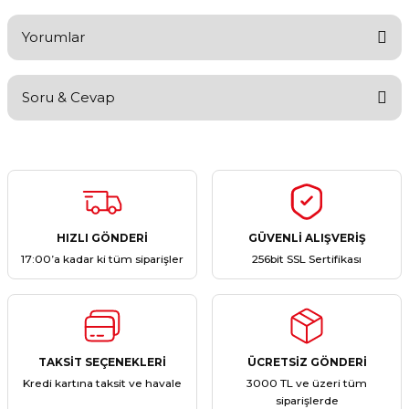
Yorumlar
Soru & Cevap
Bu ürüne ilk yorumu siz yapın!
Yorum Yaz
Ürün hakkında henüz soru sorulmamış.
Soru Sor
HIZLI GÖNDERİ
GÜVENLİ ALIŞVERİŞ
17:00’a kadar ki tüm siparişler
256bit SSL Sertifikası
TAKSİT SEÇENEKLERİ
ÜCRETSİZ GÖNDERİ
Kredi kartına taksit ve havale
3000 TL ve üzeri tüm
siparişlerde