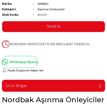
Marka
WINKEL
ştırıclar
lar ve Penseler
Kategori
Aşınma Önleyiciler
Stok Kodu
60047
cılar
i
Teklif Al
erleri
e Eğeler
i Kaplamalar
NORDBAK NORDCOAT 6 H10 BRILLIANT GREEN 5L
etleri
WhatsApp Sipariş
Fiyatı Düşünce Haber Ver
Atölye Aletleri
Ürün Bilgisi
Nordbak Aşınma Önleyiciler
 Aksesuarları