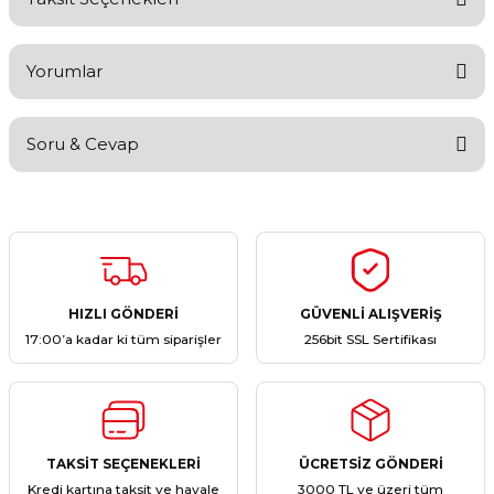
Yorumlar
Soru & Cevap
Bu ürüne ilk yorumu siz yapın!
Yorum Yaz
Ürün hakkında henüz soru sorulmamış.
Soru Sor
HIZLI GÖNDERİ
GÜVENLİ ALIŞVERİŞ
17:00’a kadar ki tüm siparişler
256bit SSL Sertifikası
TAKSİT SEÇENEKLERİ
ÜCRETSİZ GÖNDERİ
Kredi kartına taksit ve havale
3000 TL ve üzeri tüm