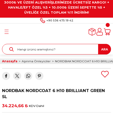
3000₺ VE ÜZERİ ALIŞVERİŞLERİNİZDE ÜCRETSİZ KARGO! +
Geri Dön
Geri Dön
Geri Dön
Geri Dön
Geri Dön
HAVALE/EFT ÖZEL %3 + 10.000₺ ÜZERİ SEPETTE %5 +
ÜYELİĞE ÖZEL TOPLAM %11 İNDİRİM!
ar
eyler
e Gresler
ndırma Taşları ve
+90 536 475 19 42
ar
eyiciler
ve Alet Setleri
ırıcılar
- Kaplama
ı
llenler
ARA
kler
eyler
ar ve Aksesuarları
Anasayfa
Aşınma Önleyiciler
NORDBAK NORDCOAT 6 H10 BRILLIA
r
tırıcılar
arı
ı
 Yapıştırıcılar
ik Kesme Ve Taşlama Sıvıları
 Bits Uçlar
NORDBAK NORDCOAT 6 H10 BRILLIANT GREEN
lar
yleri
ları
ciler
5L
34.224,66 ₺
KDV Dahil
r
ler
ciler
etler ve Multimetreler