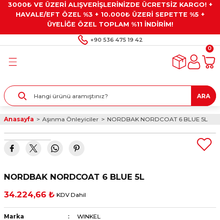
3000₺ VE ÜZERİ ALIŞVERİŞLERİNİZDE ÜCRETSİZ KARGO! +
Geri Dön
Geri Dön
Geri Dön
Geri Dön
Geri Dön
HAVALE/EFT ÖZEL %3 + 10.000₺ ÜZERİ SEPETTE %5 +
ÜYELİĞE ÖZEL TOPLAM %11 İNDİRİM!
ar
eyler
e Gresler
ndırma Taşları ve
+90 536 475 19 42
0
ar
eyiciler
ve Alet Setleri
ırıcılar
- Kaplama
ı
llenler
ARA
kler
eyler
ar ve Aksesuarları
Anasayfa
Aşınma Önleyiciler
NORDBAK NORDCOAT 6 BLUE 5L
r
tırıcılar
arı
ı
 Yapıştırıcılar
ik Kesme Ve Taşlama Sıvıları
 Bits Uçlar
NORDBAK NORDCOAT 6 BLUE 5L
lar
yleri
ları
ciler
34.224,66 ₺
KDV Dahil
r
ler
ciler
etler ve Multimetreler
Marka
WINKEL