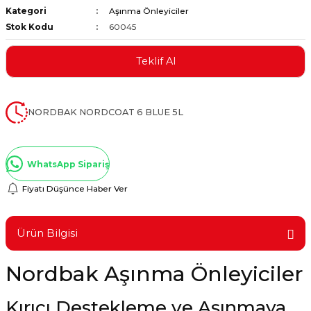
Kategori
Aşınma Önleyiciler
ştırıclar
lar ve Penseler
Stok Kodu
60045
cılar
i
Teklif Al
erleri
e Eğeler
NORDBAK NORDCOAT 6 BLUE 5L
i Kaplamalar
etleri
WhatsApp Sipariş
Fiyatı Düşünce Haber Ver
Atölye Aletleri
Ürün Bilgisi
Nordbak Aşınma Önleyiciler
 Aksesuarları
Kırıcı Destekleme ve Aşınmaya