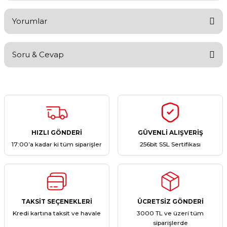
Yorumlar
Soru & Cevap
Bu ürüne ilk yorumu siz yapın!
Yorum Yaz
Ürün hakkında henüz soru sorulmamış.
Soru Sor
HIZLI GÖNDERİ
GÜVENLİ ALIŞVERİŞ
17:00’a kadar ki tüm siparişler
256bit SSL Sertifikası
TAKSİT SEÇENEKLERİ
ÜCRETSİZ GÖNDERİ
Kredi kartına taksit ve havale
3000 TL ve üzeri tüm
siparişlerde