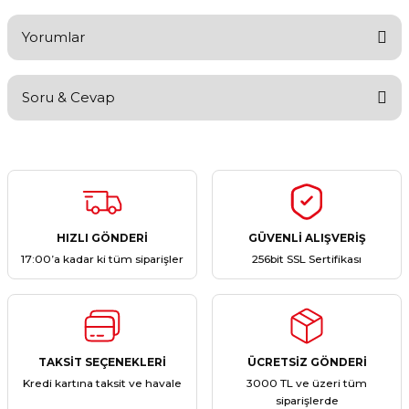
Yorumlar
Soru & Cevap
Bu ürüne ilk yorumu siz yapın!
Yorum Yaz
Ürün hakkında henüz soru sorulmamış.
Soru Sor
HIZLI GÖNDERİ
GÜVENLİ ALIŞVERİŞ
17:00’a kadar ki tüm siparişler
256bit SSL Sertifikası
TAKSİT SEÇENEKLERİ
ÜCRETSİZ GÖNDERİ
Kredi kartına taksit ve havale
3000 TL ve üzeri tüm
siparişlerde