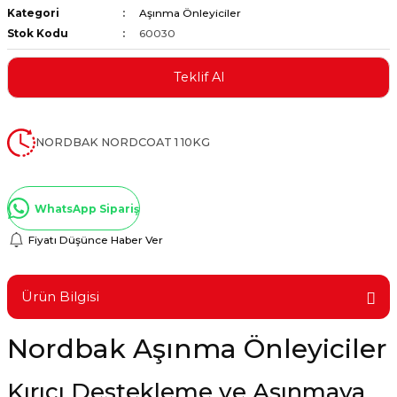
Kategori
Aşınma Önleyiciler
ştırıclar
lar ve Penseler
Stok Kodu
60030
cılar
i
Teklif Al
erleri
e Eğeler
NORDBAK NORDCOAT 1 10KG
i Kaplamalar
etleri
WhatsApp Sipariş
Fiyatı Düşünce Haber Ver
Atölye Aletleri
Ürün Bilgisi
Nordbak Aşınma Önleyiciler
 Aksesuarları
Kırıcı Destekleme ve Aşınmaya