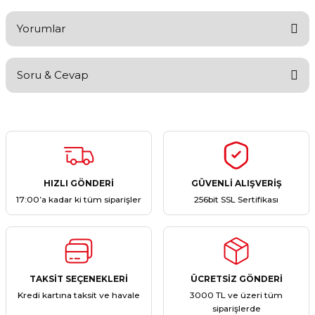
Yorumlar
Soru & Cevap
Bu ürüne ilk yorumu siz yapın!
Yorum Yaz
Ürün hakkında henüz soru sorulmamış.
Soru Sor
HIZLI GÖNDERİ
GÜVENLİ ALIŞVERİŞ
17:00’a kadar ki tüm siparişler
256bit SSL Sertifikası
TAKSİT SEÇENEKLERİ
ÜCRETSİZ GÖNDERİ
Kredi kartına taksit ve havale
3000 TL ve üzeri tüm
siparişlerde