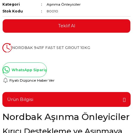
Kategori
Aşınma Önleyiciler
ştırıclar
lar ve Penseler
Stok Kodu
80010
cılar
i
Teklif Al
erleri
e Eğeler
NORDBAK 9411F FAST SET GROUT 10KG
i Kaplamalar
etleri
WhatsApp Sipariş
Fiyatı Düşünce Haber Ver
Atölye Aletleri
Ürün Bilgisi
Nordbak Aşınma Önleyiciler
 Aksesuarları
Kırıcı Destekleme ve Aşınmaya