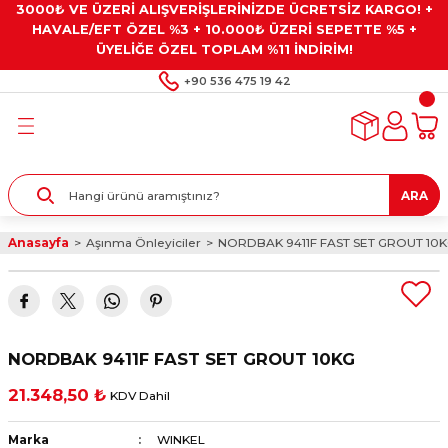
3000₺ VE ÜZERİ ALIŞVERİŞLERİNİZDE ÜCRETSİZ KARGO! +
Geri Dön
Geri Dön
Geri Dön
Geri Dön
Geri Dön
HAVALE/EFT ÖZEL %3 + 10.000₺ ÜZERİ SEPETTE %5 +
ÜYELİĞE ÖZEL TOPLAM %11 İNDİRİM!
ar
eyler
e Gresler
ndırma Taşları ve
+90 536 475 19 42
ar
eyiciler
ve Alet Setleri
ırıcılar
- Kaplama
ı
llenler
ARA
kler
eyler
ar ve Aksesuarları
Anasayfa
Aşınma Önleyiciler
NORDBAK 9411F FAST SET GROUT 10
r
tırıcılar
arı
ı
 Yapıştırıcılar
ik Kesme Ve Taşlama Sıvıları
 Bits Uçlar
NORDBAK 9411F FAST SET GROUT 10KG
lar
yleri
ları
ciler
21.348,50 ₺
KDV Dahil
r
ler
ciler
etler ve Multimetreler
Marka
WINKEL