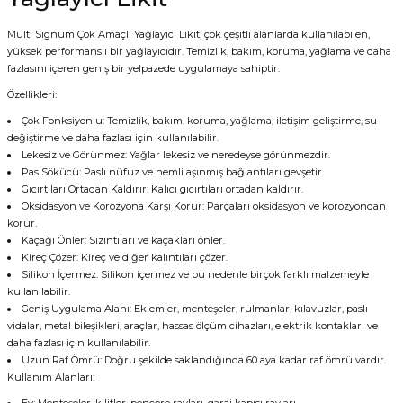
Multi Signum Çok Amaçlı Yağlayıcı Likit, çok çeşitli alanlarda kullanılabilen,
yüksek performanslı bir yağlayıcıdır. Temizlik, bakım, koruma, yağlama ve daha
fazlasını içeren geniş bir yelpazede uygulamaya sahiptir.
Özellikleri:
Çok Fonksiyonlu: Temizlik, bakım, koruma, yağlama, iletişim geliştirme, su
değiştirme ve daha fazlası için kullanılabilir.
Lekesiz ve Görünmez: Yağlar lekesiz ve neredeyse görünmezdir.
Pas Sökücü: Paslı nüfuz ve nemli aşınmış bağlantıları gevşetir.
Gıcırtıları Ortadan Kaldırır: Kalıcı gıcırtıları ortadan kaldırır.
Oksidasyon ve Korozyona Karşı Korur: Parçaları oksidasyon ve korozyondan
korur.
Kaçağı Önler: Sızıntıları ve kaçakları önler.
Kireç Çözer: Kireç ve diğer kalıntıları çözer.
Silikon İçermez: Silikon içermez ve bu nedenle birçok farklı malzemeyle
kullanılabilir.
Geniş Uygulama Alanı: Eklemler, menteşeler, rulmanlar, kılavuzlar, paslı
vidalar, metal bileşikleri, araçlar, hassas ölçüm cihazları, elektrik kontakları ve
daha fazlası için kullanılabilir.
Uzun Raf Ömrü: Doğru şekilde saklandığında 60 aya kadar raf ömrü vardır.
Kullanım Alanları: