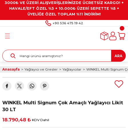
3000₺ VE ÜZERİ ALIŞVERİŞLERİNİZDE ÜCRETSİZ KARGO! +
Geri Dön
Geri Dön
Geri Dön
Geri Dön
Geri Dön
HAVALE/EFT ÖZEL %3 + 10.000₺ ÜZERİ SEPETTE %5 +
ÜYELİĞE ÖZEL TOPLAM %11 İNDİRİM!
ar
eyler
e Gresler
ndırma Taşları ve
+90 536 475 19 42
ar
eyiciler
ve Alet Setleri
ırıcılar
- Kaplama
ı
llenler
ARA
kler
eyler
ar ve Aksesuarları
Anasayfa
Yağlayıcı ve Gresler
Yağlayıcılar
WINKEL Multi Signum Çok
r
tırıcılar
arı
ı
 Yapıştırıcılar
ik Kesme Ve Taşlama Sıvıları
 Bits Uçlar
WINKEL Multi Signum Çok Amaçlı Yağlayıcı Likit
lar
yleri
ları
ciler
30 LT
18.790,48 ₺
KDV Dahil
r
ler
ciler
etler ve Multimetreler