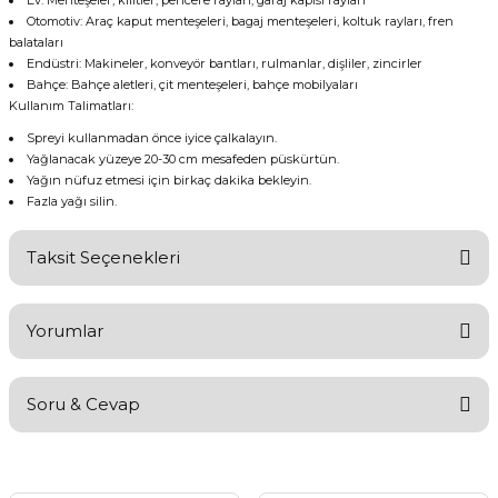
Ev: Menteşeler, kilitler, pencere rayları, garaj kapısı rayları
Otomotiv: Araç kaput menteşeleri, bagaj menteşeleri, koltuk rayları, fren
balataları
Endüstri: Makineler, konveyör bantları, rulmanlar, dişliler, zincirler
Bahçe: Bahçe aletleri, çit menteşeleri, bahçe mobilyaları
Kullanım Talimatları:
Spreyi kullanmadan önce iyice çalkalayın.
Yağlanacak yüzeye 20-30 cm mesafeden püskürtün.
Yağın nüfuz etmesi için birkaç dakika bekleyin.
Fazla yağı silin.
Taksit Seçenekleri
Yorumlar
Soru & Cevap
Bu ürüne ilk yorumu siz yapın!
Yorum Yaz
Ürün hakkında henüz soru sorulmamış.