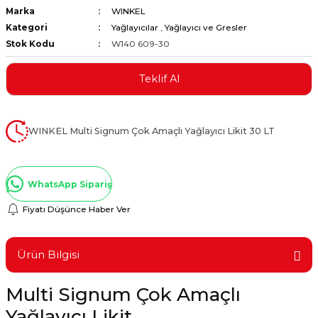
Marka
WINKEL
ştırıclar
lar ve Penseler
Kategori
Yağlayıcılar
,
Yağlayıcı ve Gresler
Stok Kodu
W140 609-30
cılar
i
Teklif Al
erleri
e Eğeler
i Kaplamalar
WINKEL Multi Signum Çok Amaçlı Yağlayıcı Likit 30 LT
etleri
WhatsApp Sipariş
Fiyatı Düşünce Haber Ver
Atölye Aletleri
Ürün Bilgisi
Multi Signum Çok Amaçlı
 Aksesuarları
Yağlayıcı Likit