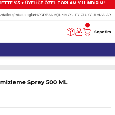
PETTE %5 + ÜYELİĞE ÖZEL TOPLAM %11 İNDİRİM!
ızda
İletişim
Kataloglar
NORDBAK AŞINMA ÖNLEYİCİ UYGULAMALAR
Sepetim
mizleme Sprey 500 ML
L