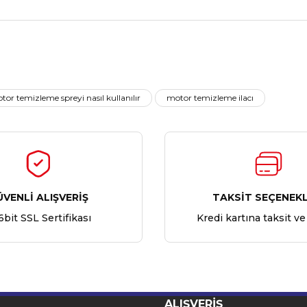
Ürün hakkında henüz soru sorulmamış.
Bu ürüne ilk yorumu siz yapın!
tor temizleme spreyi nasıl kullanılır
motor temizleme ilacı
Yorum Yaz
Soru Sor
ÜVENLİ ALIŞVERİŞ
TAKSİT SEÇENEKL
6bit SSL Sertifikası
Kredi kartına taksit ve
ALIŞVERİŞ