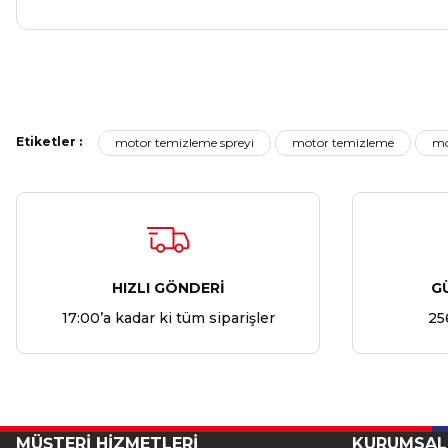
Etiketler :
motor temizleme spreyi
motor temizleme
mo
HIZLI GÖNDERİ
G
17:00’a kadar ki tüm siparişler
25
MÜŞTERİ HİZMETLERİ
KURUMSAL