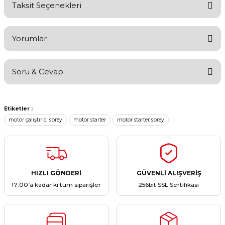
Taksit Seçenekleri
Yorumlar
Soru & Cevap
Bu ürüne ilk yorumu siz yapın!
Etiketler :
Yorum Yaz
Ürün hakkında henüz soru sorulmamış.
motor çalıştırıcı sprey
motor starter
motor starter sprey
Soru Sor
HIZLI GÖNDERİ
GÜVENLİ ALIŞVERİŞ
17:00’a kadar ki tüm siparişler
256bit SSL Sertifikası