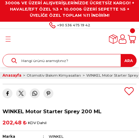
3000₺ VE ÜZERİ ALIŞVERİŞLERİNİZDE ÜCRETSİZ KARGO! +
Geri Dön
Geri Dön
Geri Dön
Geri Dön
Geri Dön
HAVALE/EFT ÖZEL %3 + 10.000₺ ÜZERİ SEPETTE %5 +
ÜYELİĞE ÖZEL TOPLAM %11 İNDİRİM!
ar
eyler
e Gresler
ndırma Taşları ve
+90 536 475 19 42
ar
eyiciler
ve Alet Setleri
ırıcılar
- Kaplama
ı
llenler
ARA
kler
eyler
ar ve Aksesuarları
Anasayfa
Otomotiv Bakım Kimyasalları
WINKEL Motor Starter Spre
r
tırıcılar
arı
ı
 Yapıştırıcılar
ik Kesme Ve Taşlama Sıvıları
 Bits Uçlar
WINKEL Motor Starter Sprey 200 ML
lar
yleri
ları
ciler
202,48 ₺
KDV Dahil
r
ler
ciler
etler ve Multimetreler
Marka
WINKEL