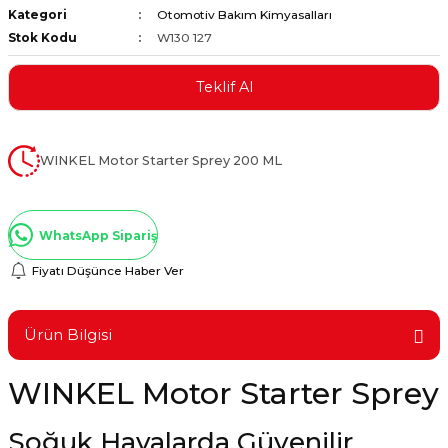
Kategori
Otomotiv Bakım Kimyasalları
ştırıclar
lar ve Penseler
Stok Kodu
W130 127
cılar
i
Teklif Al
erleri
e Eğeler
WINKEL Motor Starter Sprey 200 ML
i Kaplamalar
etleri
WhatsApp Sipariş
Fiyatı Düşünce Haber Ver
Atölye Aletleri
Ürün Bilgisi
WINKEL Motor Starter Sprey
 Aksesuarları
Soğuk Havalarda Güvenilir