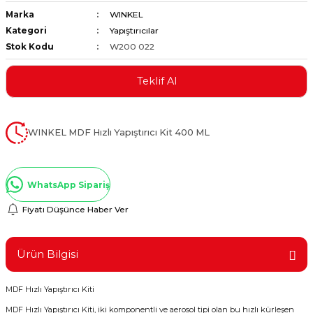
Marka
WINKEL
ştırıclar
lar ve Penseler
Kategori
Yapıştırıcılar
Stok Kodu
W200 022
cılar
i
Teklif Al
erleri
e Eğeler
i Kaplamalar
WINKEL MDF Hızlı Yapıştırıcı Kit 400 ML
etleri
WhatsApp Sipariş
Fiyatı Düşünce Haber Ver
Atölye Aletleri
Ürün Bilgisi
MDF Hızlı Yapıştırıcı Kiti
 Aksesuarları
MDF Hızlı Yapıştırıcı Kiti, iki komponentli ve aerosol tipi olan bu hızlı kürleşen