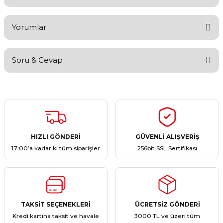
Yorumlar
Soru & Cevap
Bu ürüne ilk yorumu siz yapın!
Yorum Yaz
Ürün hakkında henüz soru sorulmamış.
Soru Sor
HIZLI GÖNDERİ
GÜVENLİ ALIŞVERİŞ
17:00’a kadar ki tüm siparişler
256bit SSL Sertifikası
TAKSİT SEÇENEKLERİ
ÜCRETSİZ GÖNDERİ
Kredi kartına taksit ve havale
3000 TL ve üzeri tüm