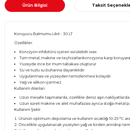
Ürün Bilgisi
Taksit Seçenekle
Koruyucu Balmumu Likit - 30 LT
Özellikler:
Korozyon inhibitörü içeren sürülebilir wax.
Tüm metal, makine ve teçhizatlarıkorozyona karşı koruyar
Yüzeyde ince bir mum tabakası oluşturur.
Su ve tuzlu su buharına dayanıklıdır.
Uygulanması ve yüzeyden temizlenmesi kolaydır.
Yağ ve silikon içermez.
Kullanım Alanları:
Uzun mesafe taşımalarda, özellikle deniz aşırı nakliyatlard
Uzun süreli makine ve alet muhafazası ayrıca stoğa metal parc
Kullanım Şekli:
Ürünün optimum depolama ve kullanım sıcaklığı 10-25 °C ar
Öncelikle uygulanacak yüzeyleri yağ ve kirden arındırıp temi