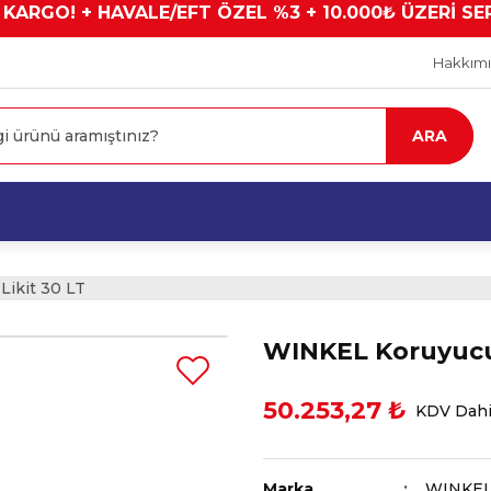
 KARGO! + HAVALE/EFT ÖZEL %3 + 10.000₺ ÜZERİ SE
Hakkım
ARA
ikit 30 LT
WINKEL Koruyucu
50.253,27 ₺
KDV Dahi
Marka
WINKE