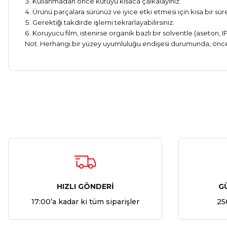
Kullanmadan önce kutuyu kısaca çalkalayınız.
Ürünü parçalara sürünüz ve iyice etki etmesi için kısa b
Gerektiği takdirde işlemi tekrarlayabilirsiniz.
Koruyucu film, istenirse organik bazlı bir solventle (aseton, IP
Not: Herhangi bir yüzey uyumluluğu endişesi durumunda, öncede
HIZLI GÖNDERİ
G
17:00’a kadar ki tüm siparişler
25