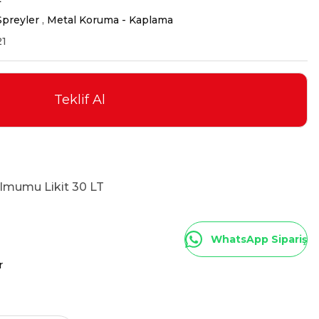
Spreyler
,
Metal Koruma - Kaplama
21
Teklif Al
mumu Likit 30 LT
WhatsApp Sipariş
r