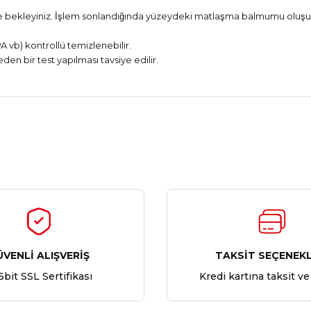
ir süre bekleyiniz. İşlem sonlandığında yüzeydeki matlaşma balmumu olu
A vb) kontrollü temizlenebilir.
n bir test yapılması tavsiye edilir.
Ürün hakkında henüz soru sorulmamış.
Bu ürüne ilk yorumu siz yapın!
Yorum Yaz
Soru Sor
ÜVENLİ ALIŞVERİŞ
TAKSİT SEÇENEKL
6bit SSL Sertifikası
Kredi kartına taksit ve