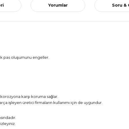
ri
Yorumlar
Soru &
ak pas oluşumunu engeller.
a korozyona karşı koruma sağlar.
̧a işleyen üretici firmaların kullanımı için de uygundur.
asındadır.
zleyiniz.