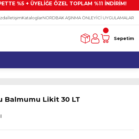
PETTE %5 + ÜYELİĞE ÖZEL TOPLAM %11 İNDİRİM!
ızda
İletişim
Kataloglar
NORDBAK AŞINMA ÖNLEYİCİ UYGULAMALAR
Sepetim
 Balmumu Likit 30 LT
l
L