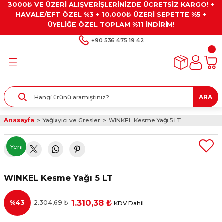
3000₺ VE ÜZERİ ALIŞVERİŞLERİNİZDE ÜCRETSİZ KARGO! +
Geri Dön
Geri Dön
Geri Dön
Geri Dön
Geri Dön
HAVALE/EFT ÖZEL %3 + 10.000₺ ÜZERİ SEPETTE %5 +
ÜYELİĞE ÖZEL TOPLAM %11 İNDİRİM!
ar
eyler
e Gresler
ndırma Taşları ve
+90 536 475 19 42
ar
eyiciler
ve Alet Setleri
ırıcılar
- Kaplama
ı
llenler
ARA
kler
eyler
ar ve Aksesuarları
Anasayfa
Yağlayıcı ve Gresler
WINKEL Kesme Yağı 5 LT
r
tırıcılar
arı
ı
Yeni
 Yapıştırıcılar
ik Kesme Ve Taşlama Sıvıları
 Bits Uçlar
WINKEL Kesme Yağı 5 LT
lar
yleri
ları
ciler
1.310,38 ₺
%43
2.304,69 ₺
KDV Dahil
r
ler
ciler
etler ve Multimetreler