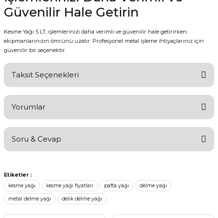
Güvenilir Hale Getirin
Kesme Yağı 5 LT, işlemlerinizi daha verimli ve güvenilir hale getirirken
ekipmanlarınızın ömrünü uzatır. Profesyonel metal işleme ihtiyaçlarınız için
güvenilir bir seçenektir.
Taksit Seçenekleri
Yorumlar
Soru & Cevap
Bu ürüne ilk yorumu siz yapın!
Etiketler :
Yorum Yaz
Ürün hakkında henüz soru sorulmamış.
kesme yağı
kesme yağı fiyatları
pafta yağı
delme yağı
metal delme yağı
delik delme yağı
Soru Sor