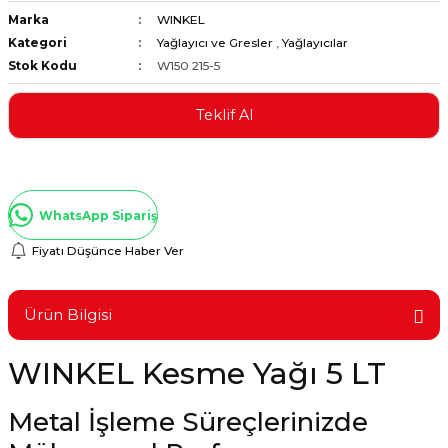
Marka
WINKEL
ştırıclar
lar ve Penseler
Kategori
Yağlayıcı ve Gresler
,
Yağlayıcılar
Stok Kodu
W150 215-5
cılar
i
Teklif Al
erleri
e Eğeler
i Kaplamalar
WhatsApp Sipariş
etleri
Fiyatı Düşünce Haber Ver
Ürün Bilgisi
Atölye Aletleri
WINKEL Kesme Yağı 5 LT
Metal İşleme Süreçlerinizde
 Aksesuarları