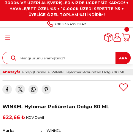
3000₺ VE ÜZERİ ALIŞVERİŞLERİNİZDE ÜCRETSİZ KARGO! +
Geri Dön
Geri Dön
Geri Dön
Geri Dön
Geri Dön
HAVALE/EFT ÖZEL %3 + 10.000₺ ÜZERİ SEPETTE %5 +
ÜYELİĞE ÖZEL TOPLAM %11 İNDİRİM!
ar
eyler
e Gresler
ndırma Taşları ve
+90 536 475 19 42
ar
eyiciler
ve Alet Setleri
ırıcılar
- Kaplama
ı
llenler
ARA
kler
eyler
ar ve Aksesuarları
Anasayfa
Yapıştırıcılar
WINKEL Hylomar Poliüretan Dolgu 80 ML
r
tırıcılar
arı
ı
 Yapıştırıcılar
ik Kesme Ve Taşlama Sıvıları
 Bits Uçlar
WINKEL Hylomar Poliüretan Dolgu 80 ML
lar
yleri
ları
ciler
622,66 ₺
KDV Dahil
r
ler
ciler
etler ve Multimetreler
Marka
WINKEL