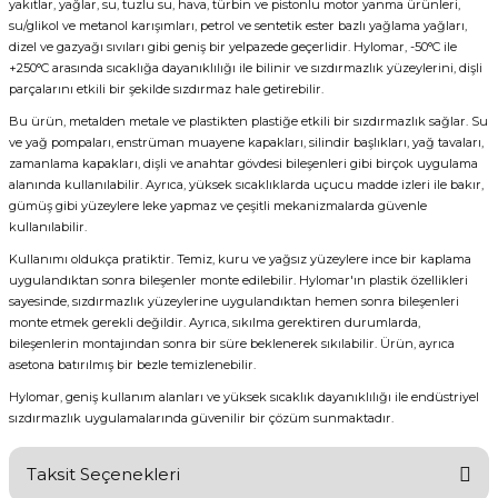
yakıtlar, yağlar, su, tuzlu su, hava, türbin ve pistonlu motor yanma ürünleri,
su/glikol ve metanol karışımları, petrol ve sentetik ester bazlı yağlama yağları,
dizel ve gazyağı sıvıları gibi geniş bir yelpazede geçerlidir. Hylomar, -50°C ile
+250°C arasında sıcaklığa dayanıklılığı ile bilinir ve sızdırmazlık yüzeylerini, dişli
parçalarını etkili bir şekilde sızdırmaz hale getirebilir.
Bu ürün, metalden metale ve plastikten plastiğe etkili bir sızdırmazlık sağlar. Su
ve yağ pompaları, enstrüman muayene kapakları, silindir başlıkları, yağ tavaları,
zamanlama kapakları, dişli ve anahtar gövdesi bileşenleri gibi birçok uygulama
alanında kullanılabilir. Ayrıca, yüksek sıcaklıklarda uçucu madde izleri ile bakır,
gümüş gibi yüzeylere leke yapmaz ve çeşitli mekanizmalarda güvenle
kullanılabilir.
Kullanımı oldukça pratiktir. Temiz, kuru ve yağsız yüzeylere ince bir kaplama
uygulandıktan sonra bileşenler monte edilebilir. Hylomar'ın plastik özellikleri
sayesinde, sızdırmazlık yüzeylerine uygulandıktan hemen sonra bileşenleri
monte etmek gerekli değildir. Ayrıca, sıkılma gerektiren durumlarda,
bileşenlerin montajından sonra bir süre beklenerek sıkılabilir. Ürün, ayrıca
asetona batırılmış bir bezle temizlenebilir.
Hylomar, geniş kullanım alanları ve yüksek sıcaklık dayanıklılığı ile endüstriyel
sızdırmazlık uygulamalarında güvenilir bir çözüm sunmaktadır.
Taksit Seçenekleri