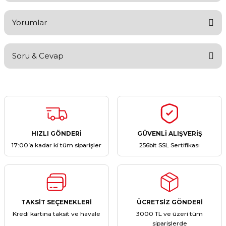
Yorumlar
Soru & Cevap
Bu ürüne ilk yorumu siz yapın!
Yorum Yaz
Ürün hakkında henüz soru sorulmamış.
Soru Sor
HIZLI GÖNDERİ
GÜVENLİ ALIŞVERİŞ
17:00’a kadar ki tüm siparişler
256bit SSL Sertifikası
TAKSİT SEÇENEKLERİ
ÜCRETSİZ GÖNDERİ
Kredi kartına taksit ve havale
3000 TL ve üzeri tüm
siparişlerde