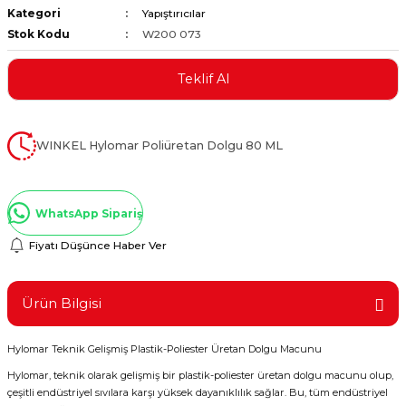
Kategori
Yapıştırıcılar
ştırıclar
lar ve Penseler
Stok Kodu
W200 073
cılar
i
Teklif Al
erleri
e Eğeler
WINKEL Hylomar Poliüretan Dolgu 80 ML
i Kaplamalar
etleri
WhatsApp Sipariş
Fiyatı Düşünce Haber Ver
Atölye Aletleri
Ürün Bilgisi
Hylomar Teknik Gelişmiş Plastik-Poliester Üretan Dolgu Macunu
Hylomar, teknik olarak gelişmiş bir plastik-poliester üretan dolgu macunu olup,
 Aksesuarları
çeşitli endüstriyel sıvılara karşı yüksek dayanıklılık sağlar. Bu, tüm endüstriyel