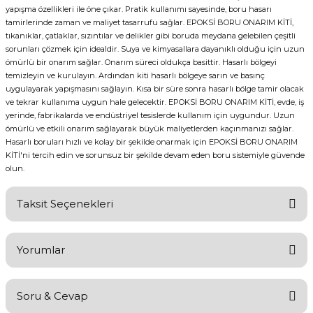
yapışma özellikleri ile öne çıkar. Pratik kullanımı sayesinde, boru hasarı
tamirlerinde zaman ve maliyet tasarrufu sağlar. EPOKSİ BORU ONARIM KİTİ,
tıkanıklar, çatlaklar, sızıntılar ve delikler gibi boruda meydana gelebilen çeşitli
sorunları çözmek için idealdir. Suya ve kimyasallara dayanıklı olduğu için uzun
ömürlü bir onarım sağlar. Onarım süreci oldukça basittir. Hasarlı bölgeyi
temizleyin ve kurulayın. Ardından kiti hasarlı bölgeye sarın ve basınç
uygulayarak yapışmasını sağlayın. Kısa bir süre sonra hasarlı bölge tamir olacak
ve tekrar kullanıma uygun hale gelecektir. EPOKSİ BORU ONARIM KİTİ, evde, iş
yerinde, fabrikalarda ve endüstriyel tesislerde kullanım için uygundur. Uzun
ömürlü ve etkili onarım sağlayarak büyük maliyetlerden kaçınmanızı sağlar.
Hasarlı boruları hızlı ve kolay bir şekilde onarmak için EPOKSİ BORU ONARIM
KİTİ'ni tercih edin ve sorunsuz bir şekilde devam eden boru sistemiyle güvende
olun.
Taksit Seçenekleri
Yorumlar
Soru & Cevap
Bu ürüne ilk yorumu siz yapın!