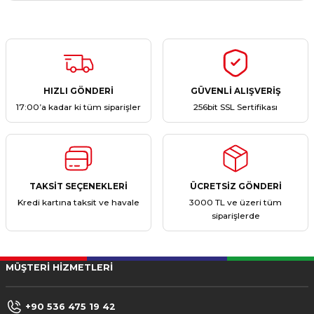
Yorum Yaz
Ürün hakkında henüz soru sorulmamış.
Soru Sor
HIZLI GÖNDERİ
GÜVENLİ ALIŞVERİŞ
17:00’a kadar ki tüm siparişler
256bit SSL Sertifikası
TAKSİT SEÇENEKLERİ
ÜCRETSİZ GÖNDERİ
Kredi kartına taksit ve havale
3000 TL ve üzeri tüm
siparişlerde
MÜŞTERİ HİZMETLERİ
+90 536 475 19 42