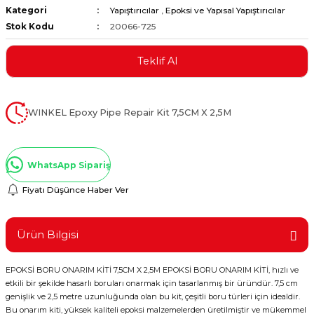
Kategori
Yapıştırıcılar
,
Epoksi ve Yapısal Yapıştırıcılar
ştırıclar
lar ve Penseler
Stok Kodu
20066-725
cılar
i
Teklif Al
erleri
e Eğeler
WINKEL Epoxy Pipe Repair Kit 7,5CM X 2,5M
i Kaplamalar
etleri
WhatsApp Sipariş
Fiyatı Düşünce Haber Ver
Atölye Aletleri
Ürün Bilgisi
EPOKSİ BORU ONARIM KİTİ 7,5CM X 2,5M EPOKSİ BORU ONARIM KİTİ, hızlı ve
etkili bir şekilde hasarlı boruları onarmak için tasarlanmış bir üründür. 7,5 cm
 Aksesuarları
genişlik ve 2,5 metre uzunluğunda olan bu kit, çeşitli boru türleri için idealdir.
Bu onarım kiti, yüksek kaliteli epoksi malzemelerden üretilmiştir ve mükemmel