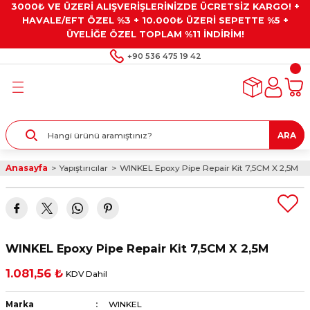
3000₺ VE ÜZERİ ALIŞVERİŞLERİNİZDE ÜCRETSİZ KARGO! +
Geri Dön
Geri Dön
Geri Dön
Geri Dön
Geri Dön
HAVALE/EFT ÖZEL %3 + 10.000₺ ÜZERİ SEPETTE %5 +
ÜYELİĞE ÖZEL TOPLAM %11 İNDİRİM!
ar
eyler
e Gresler
ndırma Taşları ve
+90 536 475 19 42
ar
eyiciler
ve Alet Setleri
ırıcılar
- Kaplama
ı
llenler
ARA
kler
eyler
ar ve Aksesuarları
Anasayfa
Yapıştırıcılar
WINKEL Epoxy Pipe Repair Kit 7,5CM X 2,5M
r
tırıcılar
arı
ı
 Yapıştırıcılar
ik Kesme Ve Taşlama Sıvıları
 Bits Uçlar
WINKEL Epoxy Pipe Repair Kit 7,5CM X 2,5M
lar
yleri
ları
ciler
1.081,56 ₺
KDV Dahil
r
ler
ciler
etler ve Multimetreler
Marka
WINKEL