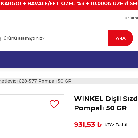
 KARGO! + HAVALE/EFT ÖZEL %3 + 10.000₺ ÜZERİ SE
Hakkım
ARA
netleyici 628-577 Pompalı 50 GR
WINKEL Dişli Sızd
Pompalı 50 GR
931,53 ₺
KDV Dahil