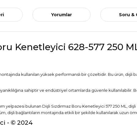
ri
Yorumlar
Soru &
ru Kenetleyici 628-577 250 M
ntajında kullanılan yüksek performanslı bir çözeltidir. Bu ürün, dişli ba
dayanıklılığına sahiptir ve endüstriyel ortamlarda güvenle kullanılabili
m yelpazesi bulunan Dişli Sızdırmaz Boru Kenetleyici 577 250 ML, dişli 
m, dişli bağlantıların montajında etkili bir şekilde kullanılarak uzun ömü
ci - © 2024