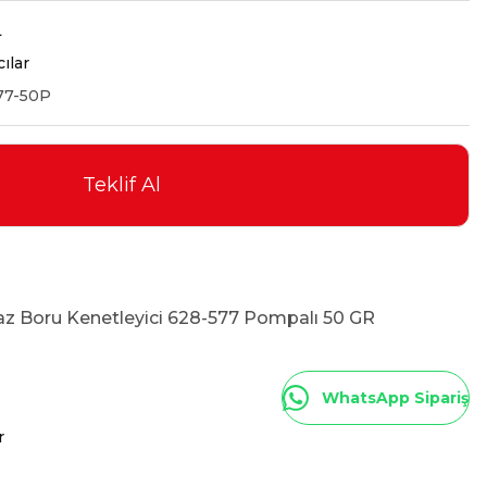
L
cılar
77-50P
Teklif Al
az Boru Kenetleyici 628-577 Pompalı 50 GR
WhatsApp Sipariş
r