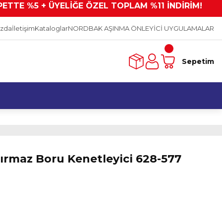
PETTE %5 + ÜYELİĞE ÖZEL TOPLAM %11 İNDİRİM!
ızda
İletişim
Kataloglar
NORDBAK AŞINMA ÖNLEYİCİ UYGULAMALAR
Sepetim
ırmaz Boru Kenetleyici 628-577