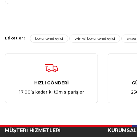
Etiketler :
boru kenetleyici
winkel boru kenetleyici
anaero
HIZLI GÖNDERİ
G
17:00’a kadar ki tüm siparişler
25
MÜŞTERİ HİZMETLERİ
KURUMSAL