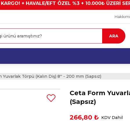
 KARGO! + HAVALE/EFT ÖZEL %3 + 10.000₺ ÜZERİ SE
Hakkım
ARA
 Yuvarlak Törpü (Kalın Diş) 8'' - 200 mm (Sapsız)
Ceta Form Yuvarla
(Sapsız)
266,80 ₺
KDV Dahil