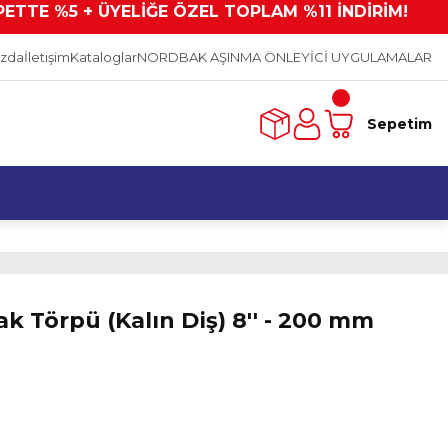
PETTE %5 + ÜYELİĞE ÖZEL TOPLAM %11 İNDİRİM!
ızda
İletişim
Kataloglar
NORDBAK AŞINMA ÖNLEYİCİ UYGULAMALAR
Sepetim
k Törpü (Kalın Diş) 8'' - 200 mm