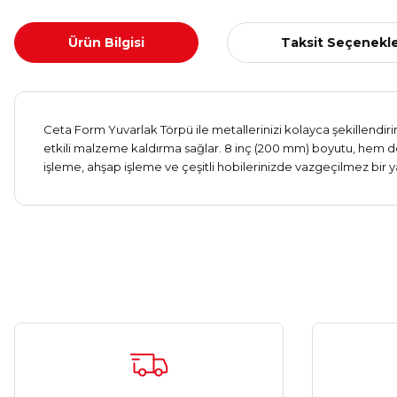
Ürün Bilgisi
Taksit Seçenekle
Ceta Form Yuvarlak Törpü ile metallerinizi kolayca şekillendirin
etkili malzeme kaldırma sağlar. 8 inç (200 mm) boyutu, hem det
işleme, ahşap işleme ve çeşitli hobilerinizde vazgeçilmez bir ya