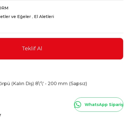
ORM
letler ve Eğeler
,
El Aletleri
Teklif Al
rpü (Kalın Diş) 8\'\' - 200 mm (Sapsız)
WhatsApp Sipariş
r