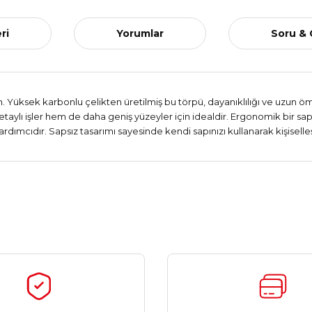
ri
Yorumlar
Soru &
. Yüksek karbonlu çelikten üretilmiş bu törpü, dayanıklılığı ve uzun ömür
aylı işler hem de daha geniş yüzeyler için idealdir. Ergonomik bir sap
rdımcıdır. Sapsız tasarımı sayesinde kendi sapınızı kullanarak kişiselleş
Ürün hakkında henüz soru sorulmamış.
Bu ürüne ilk yorumu siz yapın!
Yorum Yaz
Soru Sor