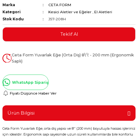
Marka
CETA FORM
ştırıclar
lar ve Penseler
Kategori
Kesici Aletler ve Eğeler
,
El Aletleri
Stok Kodu
J57-208H
cılar
i
Teklif Al
erleri
e Eğeler
i Kaplamalar
Ceta Form Yuvarlak Eğe (Orta Diş) 8\'\' - 200 mm (Ergonomik
Saplı)
etleri
WhatsApp Sipariş
Fiyatı Düşünce Haber Ver
Atölye Aletleri
Ürün Bilgisi
 Aksesuarları
Ceta Form Yuvarlak Eğe, orta diş yapısı ve 8'' (200 mm) boyutuyla hassas işleriniz
için idealdir. Ergonomik sapı sayesinde uzun süreli kullanımlarda bile konforlu