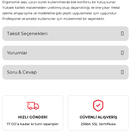
Ergonomik sapı, uzun süreli kullanımlarda bile konforlu bir tutuş sunar.
Yüksek kaliteli malzemeden üretilmiş olup, dayanıklılığı ile öne çıkar. Metal
işleme, ahşap oyma ve modelleme gibi çeşitli uygulamalar için uygundur.
Profesyonel ve amatör kullanıcılar için mükemmel bir seçenektir.
Taksit Seçenekleri
Yorumlar
Soru & Cevap
Bu ürüne ilk yorumu siz yapın!
Yorum Yaz
Ürün hakkında henüz soru sorulmamış.
Soru Sor
HIZLI GÖNDERİ
GÜVENLİ ALIŞVERİŞ
17:00’a kadar ki tüm siparişler
256bit SSL Sertifikası