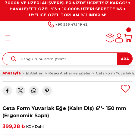
3000₺ VE ÜZERİ ALIŞVERİŞLERİNİZDE ÜCRETSİZ KARGO! +
Geri Dön
Geri Dön
Geri Dön
Geri Dön
Geri Dön
HAVALE/EFT ÖZEL %3 + 10.000₺ ÜZERİ SEPETTE %5 +
ÜYELİĞE ÖZEL TOPLAM %11 İNDİRİM!
ar
eyler
e Gresler
ndırma Taşları ve
+90 536 475 19 42
ar
eyiciler
ve Alet Setleri
ırıcılar
- Kaplama
ı
llenler
ARA
kler
eyler
ar ve Aksesuarları
Anasayfa
El Aletleri
Kesici Aletler ve Eğeler
Ceta Form Yuvarlak Eğ
r
tırıcılar
arı
ı
 Yapıştırıcılar
ik Kesme Ve Taşlama Sıvıları
 Bits Uçlar
Ceta Form Yuvarlak Eğe (Kalın Diş) 6''- 150 mm
lar
yleri
ları
ciler
(Ergonomik Saplı)
399,28 ₺
KDV Dahil
r
ler
ciler
etler ve Multimetreler