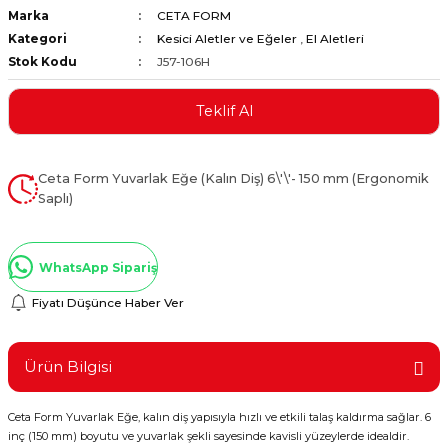
Marka
CETA FORM
ştırıclar
lar ve Penseler
Kategori
Kesici Aletler ve Eğeler
,
El Aletleri
Stok Kodu
J57-106H
cılar
i
Teklif Al
erleri
e Eğeler
i Kaplamalar
Ceta Form Yuvarlak Eğe (Kalın Diş) 6\'\'- 150 mm (Ergonomik
Saplı)
etleri
WhatsApp Sipariş
Fiyatı Düşünce Haber Ver
Atölye Aletleri
Ürün Bilgisi
 Aksesuarları
Ceta Form Yuvarlak Eğe, kalın diş yapısıyla hızlı ve etkili talaş kaldırma sağlar. 6
inç (150 mm) boyutu ve yuvarlak şekli sayesinde kavisli yüzeylerde idealdir.