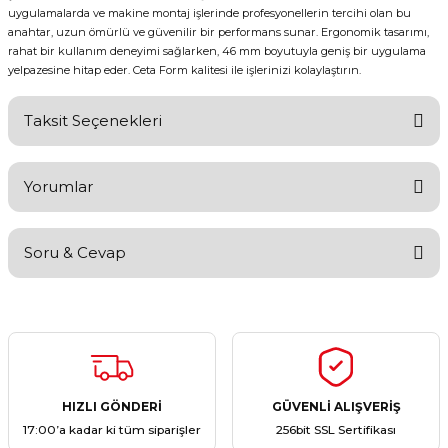
uygulamalarda ve makine montaj işlerinde profesyonellerin tercihi olan bu
anahtar, uzun ömürlü ve güvenilir bir performans sunar. Ergonomik tasarımı,
rahat bir kullanım deneyimi sağlarken, 46 mm boyutuyla geniş bir uygulama
yelpazesine hitap eder. Ceta Form kalitesi ile işlerinizi kolaylaştırın.
Taksit Seçenekleri
Yorumlar
Soru & Cevap
Bu ürüne ilk yorumu siz yapın!
Yorum Yaz
Ürün hakkında henüz soru sorulmamış.
Soru Sor
HIZLI GÖNDERİ
GÜVENLİ ALIŞVERİŞ
17:00’a kadar ki tüm siparişler
256bit SSL Sertifikası