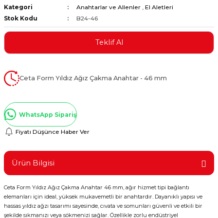
Kategori
Anahtarlar ve Allenler
,
El Aletleri
ştırıclar
lar ve Penseler
Stok Kodu
B24-46
cılar
i
Teklif Al
erleri
e Eğeler
Ceta Form Yıldız Ağız Çakma Anahtar - 46 mm
i Kaplamalar
etleri
WhatsApp Sipariş
Fiyatı Düşünce Haber Ver
Atölye Aletleri
Ürün Bilgisi
Ceta Form Yıldız Ağız Çakma Anahtar 46 mm, ağır hizmet tipi bağlantı
elemanları için ideal, yüksek mukavemetli bir anahtardır. Dayanıklı yapısı ve
 Aksesuarları
hassas yıldız ağzı tasarımı sayesinde, cıvata ve somunları güvenli ve etkili bir
şekilde sıkmanızı veya sökmenizi sağlar. Özellikle zorlu endüstriyel