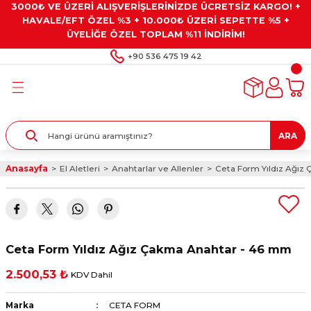
3000₺ VE ÜZERİ ALIŞVERİŞLERİNİZDE ÜCRETSİZ KARGO! +
Geri Dön
Geri Dön
Geri Dön
Geri Dön
Geri Dön
HAVALE/EFT ÖZEL %3 + 10.000₺ ÜZERİ SEPETTE %5 +
ÜYELİĞE ÖZEL TOPLAM %11 İNDİRİM!
ar
eyler
e Gresler
ndırma Taşları ve
+90 536 475 19 42
ar
eyiciler
ve Alet Setleri
ırıcılar
- Kaplama
ı
llenler
ARA
kler
eyler
ar ve Aksesuarları
Anasayfa
El Aletleri
Anahtarlar ve Allenler
Ceta Form Yıldız Ağız
r
tırıcılar
arı
ı
 Yapıştırıcılar
ik Kesme Ve Taşlama Sıvıları
 Bits Uçlar
Ceta Form Yıldız Ağız Çakma Anahtar - 46 mm
lar
yleri
ları
ciler
2.500,53 ₺
KDV Dahil
r
ler
ciler
etler ve Multimetreler
Marka
CETA FORM