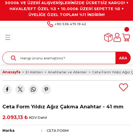
3000₺ VE ÜZERİ ALIŞVERİŞLERİNİZDE ÜCRETSİZ KARGO! +
Geri Dön
Geri Dön
Geri Dön
Geri Dön
Geri Dön
HAVALE/EFT ÖZEL %3 + 10.000₺ ÜZERİ SEPETTE %5 +
ÜYELİĞE ÖZEL TOPLAM %11 İNDİRİM!
ar
eyler
e Gresler
ndırma Taşları ve
+90 536 475 19 42
ar
eyiciler
ve Alet Setleri
ırıcılar
- Kaplama
ı
llenler
ARA
kler
eyler
ar ve Aksesuarları
Anasayfa
El Aletleri
Anahtarlar ve Allenler
Ceta Form Yıldız Ağız
r
tırıcılar
arı
ı
 Yapıştırıcılar
ik Kesme Ve Taşlama Sıvıları
 Bits Uçlar
Ceta Form Yıldız Ağız Çakma Anahtar - 41 mm
lar
yleri
ları
ciler
2.093,13 ₺
KDV Dahil
r
ler
ciler
etler ve Multimetreler
Marka
CETA FORM