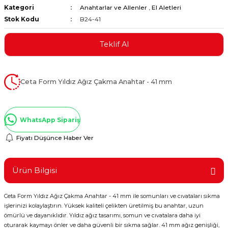
Kategori
Anahtarlar ve Allenler
,
El Aletleri
ştırıclar
lar ve Penseler
Stok Kodu
B24-41
cılar
i
Teklif Al
erleri
e Eğeler
Ceta Form Yıldız Ağız Çakma Anahtar - 41 mm
i Kaplamalar
etleri
WhatsApp Sipariş
Fiyatı Düşünce Haber Ver
Atölye Aletleri
Ürün Bilgisi
Ceta Form Yıldız Ağız Çakma Anahtar - 41 mm ile somunları ve cıvataları sıkma
işlerinizi kolaylaştırın. Yüksek kaliteli çelikten üretilmiş bu anahtar, uzun
 Aksesuarları
ömürlü ve dayanıklıdır. Yıldız ağız tasarımı, somun ve cıvatalara daha iyi
oturarak kaymayı önler ve daha güvenli bir sıkma sağlar. 41 mm ağız genişliği,