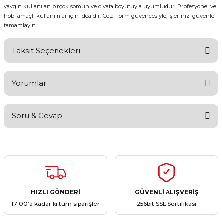
yaygın kullanılan birçok somun ve cıvata boyutuyla uyumludur. Profesyonel ve
hobi amaçlı kullanımlar için idealdir. Ceta Form güvencesiyle, işlerinizi güvenle
tamamlayın.
Taksit Seçenekleri
Yorumlar
Soru & Cevap
Bu ürüne ilk yorumu siz yapın!
Yorum Yaz
Ürün hakkında henüz soru sorulmamış.
Soru Sor
HIZLI GÖNDERİ
GÜVENLİ ALIŞVERİŞ
17:00’a kadar ki tüm siparişler
256bit SSL Sertifikası